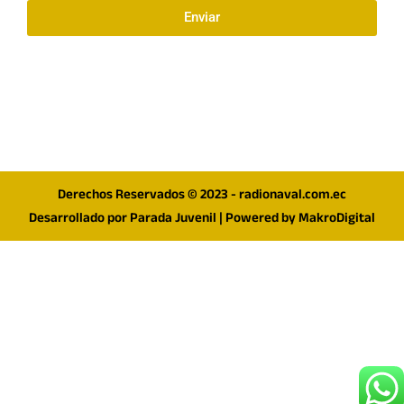
Enviar
Síguenos en redes
F
I
T
a
n
w
c
s
i
e
t
t
Derechos Reservados © 2023 - radionaval.com.ec
b
a
t
Desarrollado por
Parada Juvenil
| Powered by
MakroDigital
o
g
e
o
r
r
k
a
m