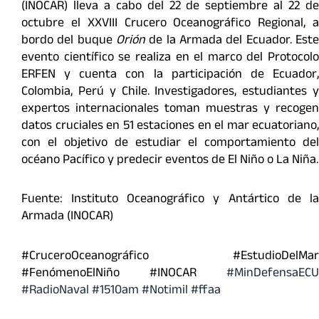
(INOCAR) lleva a cabo del
22 de septiembre
al
22 d
octubre
el XXVIII Crucero Oceanográfico Regional, a
bordo del buque
Orión
de la Armada del Ecuador. Este
evento científico se realiza en el marco del Protocolo
ERFEN y cuenta con la participación de Ecuador,
Colombia, Perú y Chile. Investigadores, estudiantes y
expertos internacionales toman muestras y recogen
datos cruciales en 51 estaciones en el
mar
ecuatoriano,
con el objetivo de estudiar el comportamiento del
océano Pacífico y predecir eventos de El Niño o La Niña.
Fuente: Instituto Oceanográfico y Antártico de la
Armada (INOCAR)
#CruceroOceanográfico #EstudioDelMar
#FenómenoElNiño #INOCAR
#MinDefensaECU
#RadioNaval
#1510am
#Notimil
#ffaa