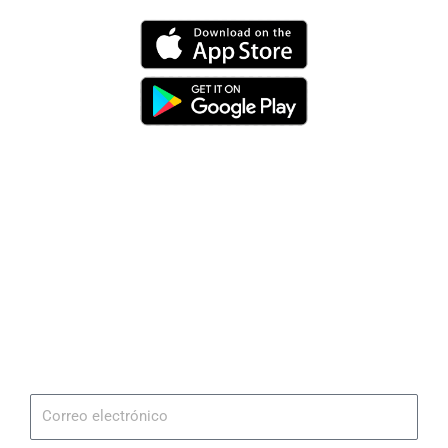
Dirección
Av. 25 de Julio – Base Naval Sur
Teléfonos
0994209939
Email
info@radionaval.com.ec
Suscribirme
Correo
electrónico