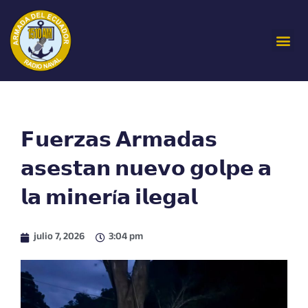
Ir
al
Me
contenido
𝗙𝘂𝗲𝗿𝘇𝗮𝘀 𝗔𝗿𝗺𝗮𝗱𝗮𝘀
𝗮𝘀𝗲𝘀𝘁𝗮𝗻 𝗻𝘂𝗲𝘃𝗼 𝗴𝗼𝗹𝗽𝗲 𝗮
𝗹𝗮 𝗺𝗶𝗻𝗲𝗿í𝗮 𝗶𝗹𝗲𝗴𝗮𝗹
julio 7, 2026
3:04 pm