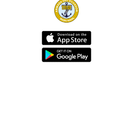
Dirección
Av. 25 de Julio – Base Naval Sur
Teléfonos
0994209939
Email
info@radionaval.com.ec