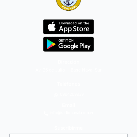
Dirección
Av. 25 de Julio – Base Naval Sur
Teléfonos
0994209939
Email
info@radionaval.com.ec
Suscribirme