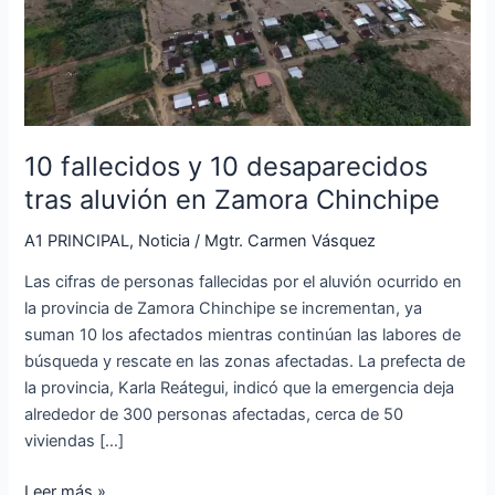
aluvión
en
Zamora
Chinchipe
10 fallecidos y 10 desaparecidos
tras aluvión en Zamora Chinchipe
A1 PRINCIPAL
,
Noticia
/
Mgtr. Carmen Vásquez
Las cifras de personas fallecidas por el aluvión ocurrido en
la provincia de Zamora Chinchipe se incrementan, ya
suman 10 los afectados mientras continúan las labores de
búsqueda y rescate en las zonas afectadas. La prefecta de
la provincia, Karla Reátegui, indicó que la emergencia deja
alrededor de 300 personas afectadas, cerca de 50
viviendas […]
Leer más »