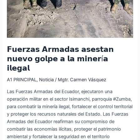
𝗙𝘂𝗲𝗿𝘇𝗮𝘀 𝗔𝗿𝗺𝗮𝗱𝗮𝘀 𝗮𝘀𝗲𝘀𝘁𝗮𝗻
𝗻𝘂𝗲𝘃𝗼 𝗴𝗼𝗹𝗽𝗲 𝗮 𝗹𝗮 𝗺𝗶𝗻𝗲𝗿í𝗮
𝗶𝗹𝗲𝗴𝗮𝗹
A1 PRINCIPAL
,
Noticia
/
Mgtr. Carmen Vásquez
Las Fuerzas Armadas del Ecuador, ejecutaron una
operación militar en el sector Isimanchi, parroquia #Zumba,
para combatir la minería ilegal, fortalecer el control territorial
y proteger los recursos naturales del Estado. Las Fuerzas
Armadas del Ecuador reafirman su compromiso de
combatir las economías ilícitas, proteger el patrimonio
ambiental y fortalecer la seguridad en el territorio