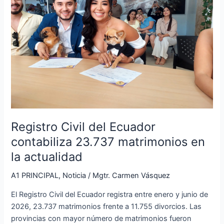
contabiliza
23.737
matrimonios
en
la
actualidad
Registro Civil del Ecuador
contabiliza 23.737 matrimonios en
la actualidad
A1 PRINCIPAL
,
Noticia
/
Mgtr. Carmen Vásquez
El Registro Civil del Ecuador registra entre enero y junio de
2026, 23.737 matrimonios frente a 11.755 divorcios. Las
provincias con mayor número de matrimonios fueron