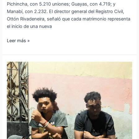
Pichincha, con 5.210 uniones; Guayas, con 4.719; y
Manabí, con 2.232. El director general del Registro Civil,
Ottón Rivadeneira, señaló que cada matrimonio representa
el inicio de una nueva
Leer más »
Operativo
militar
deja
dos
aprehendidos
en
San
Lorenzo