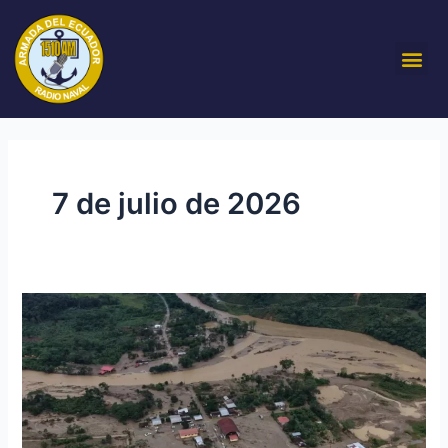
Ir
al
Me
contenido
7 de julio de 2026
10
fallecidos
y
10
desaparecidos
tras