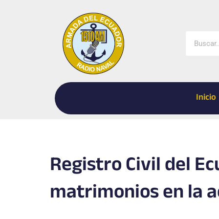
Ir
al
contenido
Buscar
Inicio
Registro Civil del E
matrimonios en la a