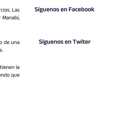
Síguenos en Facebook
cios. Las
y Manabí,
Síguenos en Twiter
io de una
s.
tienen la
iendo que