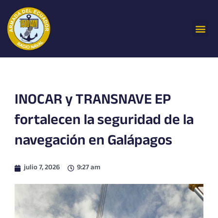
Ir
al
Me
contenido
INOCAR y TRANSNAVE EP
fortalecen la seguridad de la
navegación en Galápagos
julio 7, 2026
9:27 am