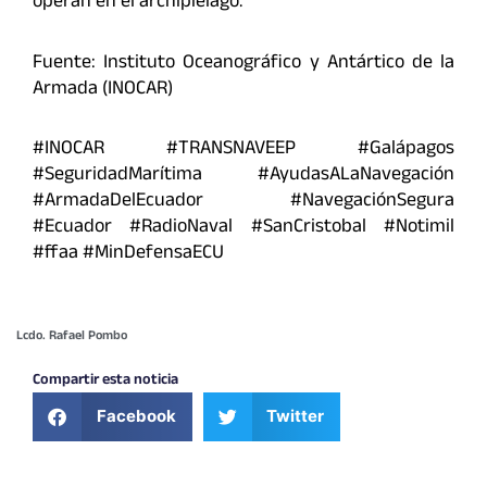
operan en el archipiélago.
Fuente: Instituto Oceanográfico y Antártico de la
Armada (INOCAR)
#INOCAR #TRANSNAVEEP #Galápagos
#SeguridadMarítima #AyudasALaNavegación
#ArmadaDelEcuador #NavegaciónSegura
#Ecuador #RadioNaval #SanCristobal #Notimil
#ffaa #MinDefensaECU
Lcdo. Rafael Pombo
Compartir esta noticia
Facebook
Twitter