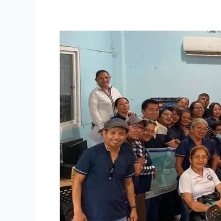
Docentes
fortalecen
conocimientos
sobre
espacios
marítimos