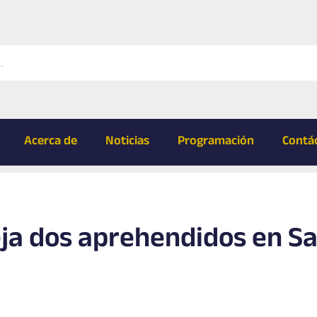
Acerca de
Noticias
Programación
Contá
eja dos aprehendidos en S