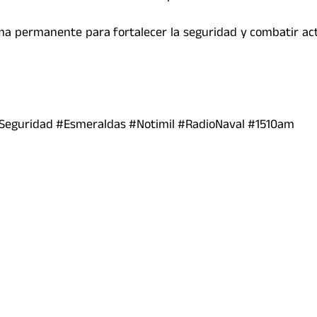
ma permanente para fortalecer la seguridad y combatir ac
Seguridad
#Esmeraldas
#Notimil
#RadioNaval
#1510am