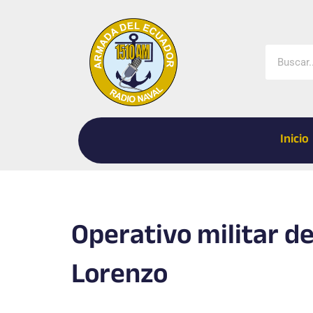
Ir
al
contenido
Buscar
Inicio
Operativo militar d
Lorenzo