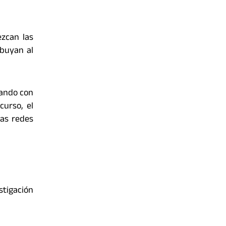
ezcan las
ibuyan al
tando con
curso, el
las redes
tigación