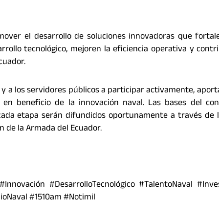
over el desarrollo de soluciones innovadoras que fortal
rrollo tecnológico, mejoren la eficiencia operativa y contr
cuador.
ar y a los servidores públicos a participar activamente, apor
s en beneficio de la innovación naval. Las bases del con
cada etapa serán difundidos oportunamente a través de 
ón de la Armada del Ecuador.
nnovación #DesarrolloTecnológico #TalentoNaval #Inves
ioNaval #1510am #Notimil