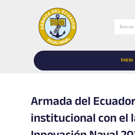
Ir
al
contenido
Buscar
Inicio
Armada del Ecuador 
institucional con el