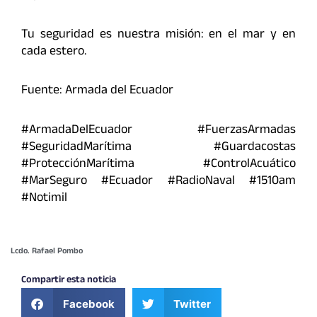
Tu seguridad es nuestra misión: en el mar y en
cada estero.
Fuente: Armada del Ecuador
#ArmadaDelEcuador #FuerzasArmadas
#SeguridadMarítima #Guardacostas
#ProtecciónMarítima #ControlAcuático
#MarSeguro #Ecuador #RadioNaval #1510am
#Notimil
Lcdo. Rafael Pombo
Compartir esta noticia
Facebook
Twitter