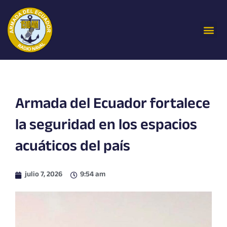
Ir
al
Me
contenido
Armada del Ecuador fortalece
la seguridad en los espacios
acuáticos del país
julio 7, 2026
9:54 am