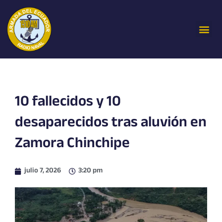
Ir
al
Me
contenido
10 fallecidos y 10
desaparecidos tras aluvión en
Zamora Chinchipe
julio 7, 2026
3:20 pm