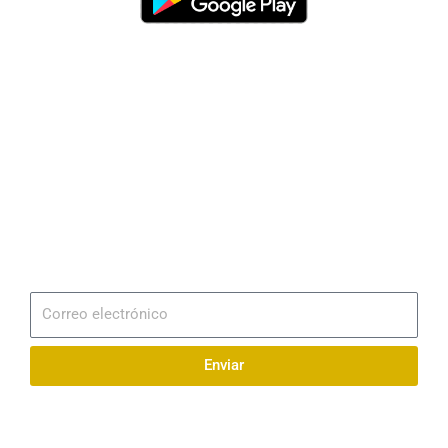
Dirección
Av. 25 de Julio – Base Naval Sur
Teléfonos
0994209939
Email
info@radionaval.com.ec
Suscribirme
Correo
electrónico
Enviar
Síguenos en redes