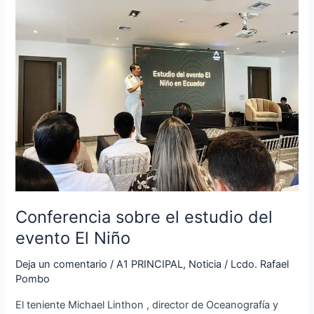
sobre
el
estudio
del
evento
El
Niño
Conferencia sobre el estudio del
evento El Niño
Deja un comentario
/
A1 PRINCIPAL
,
Noticia
/
Lcdo. Rafael
Pombo
El teniente Michael Linthon , director de Oceanografía y