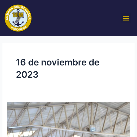
Ir
al
Me
contenido
16 de noviembre de
2023
Ceremonia
en
el
Liceo
Naval