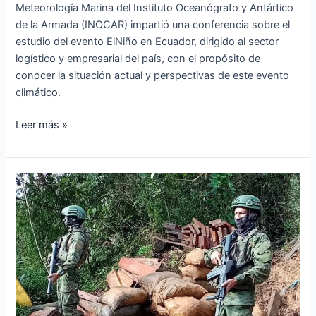
Meteorología Marina del Instituto Oceanógrafo y Antártico
de la Armada (INOCAR) impartió una conferencia sobre el
estudio del evento ElNiño en Ecuador, dirigido al sector
logístico y empresarial del país, con el propósito de
conocer la situación actual y perspectivas de este evento
climático.
Leer más »
Localización
de
material
aurìfero
en
Imbabura