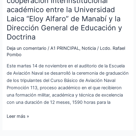
cooperación interinstitucional
de
cooperación
académico entre la Universidad
interinstitucional
Laica “Eloy Alfaro” de Manabí y la
académico
Dirección General de Educación y
entre
Doctrina
la
Universidad
Deja un comentario
/
A1 PRINCIPAL
,
Noticia
/
Lcdo. Rafael
Laica
Pombo
“Eloy
Alfaro”
Este martes 14 de noviembre en el auditorio de la Escuela
de
de Aviación Naval se desarrolló la ceremonia de graduación
Manabí
de los tripulantes del Curso Básico de Aviación Naval
y
Promoción 113, proceso académico en el que recibieron
la
una formación militar, académica y técnica de excelencia
Dirección
con una duración de 12 meses, 1590 horas para la
General
Leer más »
de
Educación
y