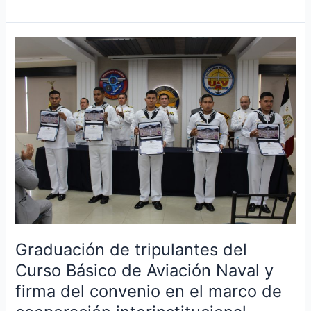
Graduación
de
tripulantes
del
Curso
Básico
de
Aviación
Naval
y
firma
del
convenio
Graduación de tripulantes del
en
Curso Básico de Aviación Naval y
el
firma del convenio en el marco de
marco