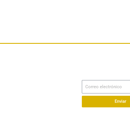
Dirección
Av. 25 de Julio – Base Naval Sur
Suscribir
Correo
Teléfonos
electrónico
0994209939
Enviar
Email
info@radionaval.com.ec