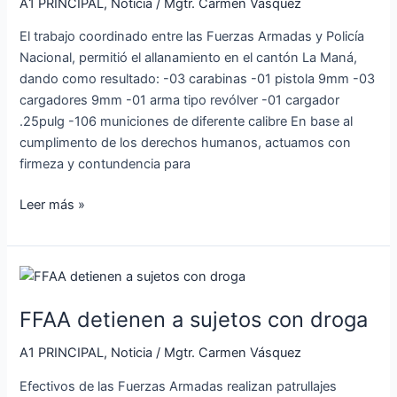
A1 PRINCIPAL
,
Noticia
/
Mgtr. Carmen Vásquez
armas
no
El trabajo coordinado entre las Fuerzas Armadas y Policía
justificadas
Nacional, permitió el allanamiento en el cantón La Maná,
dando como resultado: -03 carabinas -01 pistola 9mm -03
cargadores 9mm -01 arma tipo revólver -01 cargador
.25pulg -106 municiones de diferente calibre En base al
cumplimento de los derechos humanos, actuamos con
firmeza y contundencia para
Leer más »
FFAA
detienen
FFAA detienen a sujetos con droga
a
sujetos
A1 PRINCIPAL
,
Noticia
/
Mgtr. Carmen Vásquez
con
droga
Efectivos de las Fuerzas Armadas realizan patrullajes