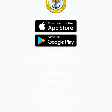
Dirección
Av. 25 de Julio – Base Naval Sur
Teléfonos
0994209939
Email
info@radionaval.com.ec
Suscribirme