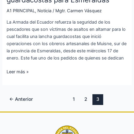
lancha
A1 PRINCIPAL
,
Noticia
/
Mgtr. Carmen Vásquez
guardacostas
para
La Armada del Ecuador refuerza la seguridad de los
Esmeraldas
pescadores que son víctimas de asaltos en altamar para lo
cual facilita una lancha guardacostas que inició
operaciones con los obreros artesanales de Muisne, sur de
la provincia de Esmeraldas, desde este miércoles 17 de
enero. Este fue uno de los pedidos de quienes se dedican
Leer más »
←
Anterior
1
2
3