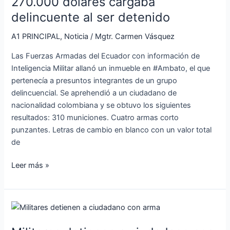
270.000 dólares cargaba
cargaba
deriva
delincuente
delincuente al ser detenido
en
al
el
A1 PRINCIPAL
,
Noticia
/
Mgtr. Carmen Vásquez
ser
río
detenido
Guayas.
Las Fuerzas Armadas del Ecuador con información de
Inteligencia Militar allanó un inmueble en #Ambato, el que
pertenecía a presuntos integrantes de un grupo
delincuencial. Se aprehendió a un ciudadano de
nacionalidad colombiana y se obtuvo los siguientes
resultados: 310 municiones. Cuatro armas corto
punzantes. Letras de cambio en blanco con un valor total
de
Leer más »
Militares
detienen