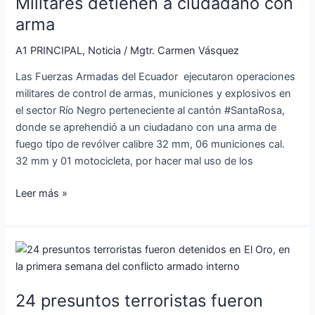
Militares detienen a ciudadano con
a
ciudadano
arma
con
A1 PRINCIPAL
,
Noticia
/
Mgtr. Carmen Vásquez
arma
Las Fuerzas Armadas del Ecuador ejecutaron operaciones
militares de control de armas, municiones y explosivos en
el sector Río Negro perteneciente al cantón #SantaRosa,
donde se aprehendió a un ciudadano con una arma de
fuego tipo de revólver calibre 32 mm, 06 municiones cal.
32 mm y 01 motocicleta, por hacer mal uso de los
Leer más »
24
presuntos
terroristas
24 presuntos terroristas fueron
fueron