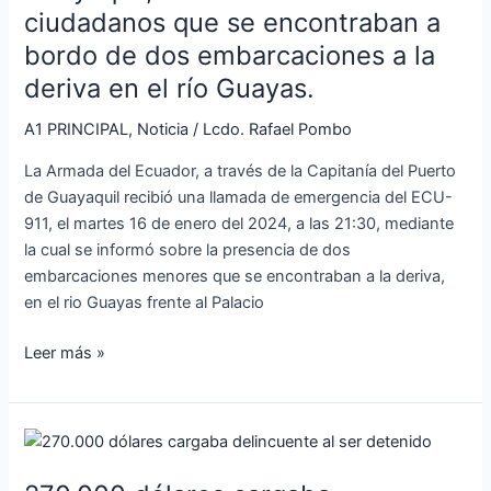
capitanía
ciudadanos que se encontraban a
del
bordo de dos embarcaciones a la
puerto
de
deriva en el río Guayas.
Guayaquil,
A1 PRINCIPAL
,
Noticia
/
Lcdo. Rafael Pombo
rescató
a
La Armada del Ecuador, a través de la Capitanía del Puerto
dos
de Guayaquil recibió una llamada de emergencia del ECU-
ciudadanos
911, el martes 16 de enero del 2024, a las 21:30, mediante
que
la cual se informó sobre la presencia de dos
se
embarcaciones menores que se encontraban a la deriva,
encontraban
en el rio Guayas frente al Palacio
a
bordo
Leer más »
de
dos
embarcaciones
270.000
a
dólares
la