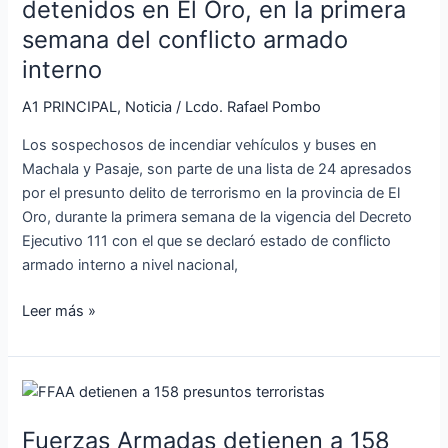
detenidos
detenidos en El Oro, en la primera
en
semana del conflicto armado
El
interno
Oro,
en
A1 PRINCIPAL
,
Noticia
/
Lcdo. Rafael Pombo
la
Los sospechosos de incendiar vehículos y buses en
primera
Machala y Pasaje, son parte de una lista de 24 apresados
semana
por el presunto delito de terrorismo en la provincia de El
del
Oro, durante la primera semana de la vigencia del Decreto
conflicto
Ejecutivo 111 con el que se declaró estado de conflicto
armado
armado interno a nivel nacional,
interno
Leer más »
Fuerzas
Armadas
Fuerzas Armadas detienen a 158
detienen