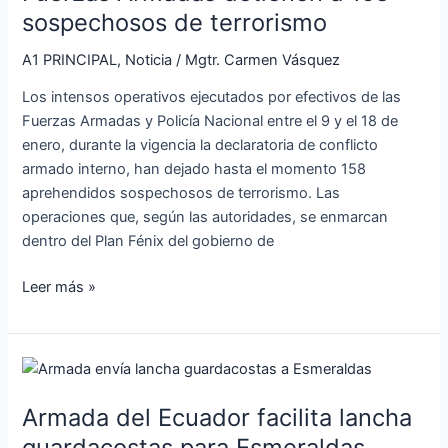
a
sospechosos de terrorismo
158
A1 PRINCIPAL
,
Noticia
/
Mgtr. Carmen Vásquez
sospechosos
de
Los intensos operativos ejecutados por efectivos de las
terrorismo
Fuerzas Armadas y Policía Nacional entre el 9 y el 18 de
enero, durante la vigencia la declaratoria de conflicto
armado interno, han dejado hasta el momento 158
aprehendidos sospechosos de terrorismo. Las
operaciones que, según las autoridades, se enmarcan
dentro del Plan Fénix del gobierno de
Leer más »
Armada
del
Armada del Ecuador facilita lancha
Ecuador
facilita
guardacostas para Esmeraldas