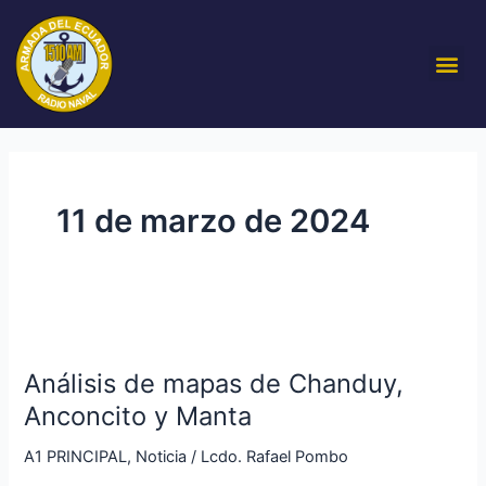
Ir
al
Me
contenido
11 de marzo de 2024
Análisis
de
Análisis de mapas de Chanduy,
mapas
de
Anconcito y Manta
Chanduy,
A1 PRINCIPAL
,
Noticia
/
Lcdo. Rafael Pombo
Anconcito