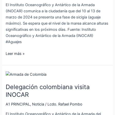
este
El Instituto Oceanográfico y Antártico de la Armada
13
(INOCAR) comunica a la ciudadanía que del 10 al 13 de
de
marzo de 2024 se presenta una fase de sicigia (aguaje
marzo
máximo). Se espera que el nivel de la marea alcance alturas
2024
significativas en los próximos días. Fuente: Instituto
Oceanográfico y Antártico de la Armada (INOCAR)
#Aguajes
Leer más »
Delegación
colombiana
Delegación colombiana visita
visita
INOCAR
INOCAR
A1 PRINCIPAL
,
Noticia
/
Lcdo. Rafael Pombo
El Instituto Oceanográfico y Antártico de la Armada del