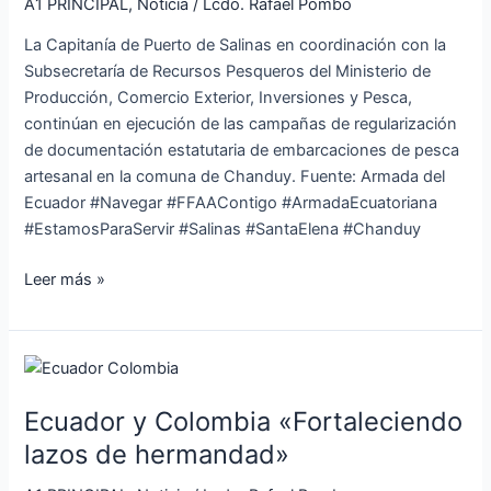
A1 PRINCIPAL
,
Noticia
/
Lcdo. Rafael Pombo
embarcaciones
La Capitanía de Puerto de Salinas en coordinación con la
Subsecretaría de Recursos Pesqueros del Ministerio de
Producción, Comercio Exterior, Inversiones y Pesca,
continúan en ejecución de las campañas de regularización
de documentación estatutaria de embarcaciones de pesca
artesanal en la comuna de Chanduy. Fuente: Armada del
Ecuador #Navegar #FFAAContigo #ArmadaEcuatoriana
#EstamosParaServir #Salinas #SantaElena #Chanduy
Leer más »
Ecuador
y
Ecuador y Colombia «Fortaleciendo
Colombia
«Fortaleciendo
lazos de hermandad»
lazos