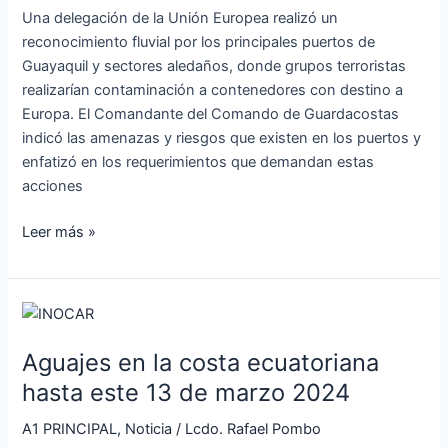
el
Una delegación de la Unión Europea realizó un
Comando
reconocimiento fluvial por los principales puertos de
de
Guayaquil y sectores aledaños, donde grupos terroristas
Guardacosta
realizarían contaminación a contenedores con destino a
Europa. El Comandante del Comando de Guardacostas
indicó las amenazas y riesgos que existen en los puertos y
enfatizó en los requerimientos que demandan estas
acciones
Leer más »
Aguajes
en
Aguajes en la costa ecuatoriana
la
costa
hasta este 13 de marzo 2024
ecuatoriana
A1 PRINCIPAL
,
Noticia
/
Lcdo. Rafael Pombo
hasta