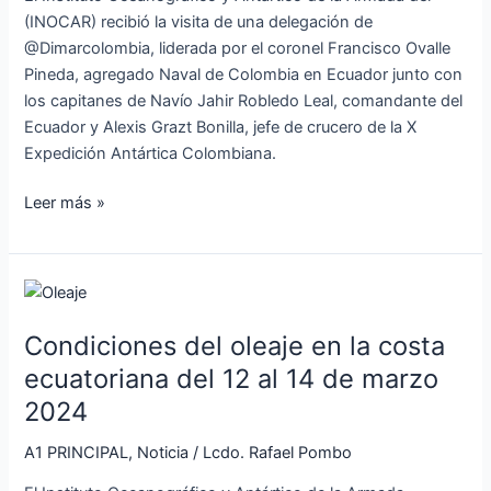
(INOCAR) recibió la visita de una delegación de
@Dimarcolombia, liderada por el coronel Francisco Ovalle
Pineda, agregado Naval de Colombia en Ecuador junto con
los capitanes de Navío Jahir Robledo Leal, comandante del
Ecuador y Alexis Grazt Bonilla, jefe de crucero de la X
Expedición Antártica Colombiana.
Leer más »
Condiciones
del
Condiciones del oleaje en la costa
oleaje
en
ecuatoriana del 12 al 14 de marzo
la
2024
costa
ecuatoriana
A1 PRINCIPAL
,
Noticia
/
Lcdo. Rafael Pombo
del