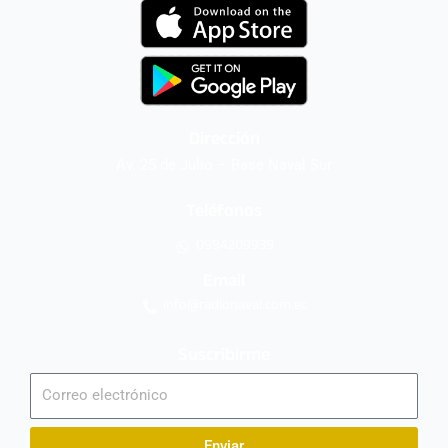
Dirección
Av. 25 de Julio – Base Naval Sur
Teléfonos
0994209939
Email
info@radionaval.com.ec
Suscribirme
Correo
electrónico
Enviar