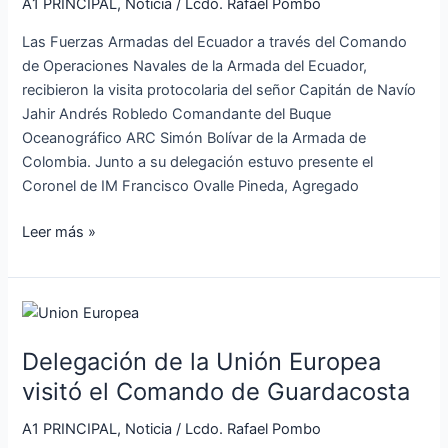
A1 PRINCIPAL
,
Noticia
/
Lcdo. Rafael Pombo
de
hermandad»
Las Fuerzas Armadas del Ecuador a través del Comando
de Operaciones Navales de la Armada del Ecuador,
recibieron la visita protocolaria del señor Capitán de Navío
Jahir Andrés Robledo Comandante del Buque
Oceanográfico ARC Simón Bolívar de la Armada de
Colombia. Junto a su delegación estuvo presente el
Coronel de IM Francisco Ovalle Pineda, Agregado
Leer más »
Delegación
de
Delegación de la Unión Europea
la
Unión
visitó el Comando de Guardacosta
Europea
A1 PRINCIPAL
,
Noticia
/
Lcdo. Rafael Pombo
visitó