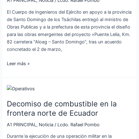
A1 PRINCIPAL
,
Noticia
/
Lcdo. Rafael Pombo
para
El Cuerpo de Ingenieros del Ejército en apoyo a la provincia
obra
de Santo Domingo de los Tsáchilas entregó al ministro de
emergente
Obras Publicas y a la prefectura de esta provincia el diseño
a
para las obras emergentes del proyecto «Puente Lelia, Km.
la
82 carretera “Aloag – Santo Domingo”, tras un acuerdo
provincia
concretado el 2 de marzo,
de
Sto.
Leer más »
Domingo
de
los
Tsáchilas
Decomiso
de
Decomiso de combustible en la
combustible
en
frontera norte de Ecuador
la
A1 PRINCIPAL
,
Noticia
/
Lcdo. Rafael Pombo
frontera
norte
Durante la ejecución de una operación militar en la