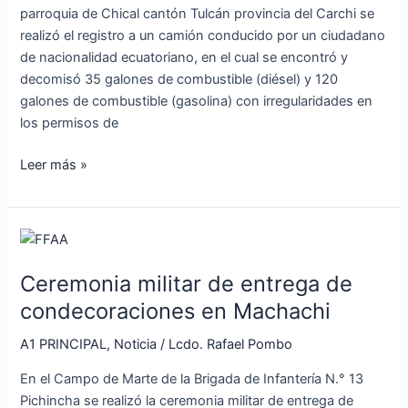
de
parroquia de Chical cantón Tulcán provincia del Carchi se
Ecuador
realizó el registro a un camión conducido por un ciudadano
de nacionalidad ecuatoriano, en el cual se encontró y
decomisó 35 galones de combustible (diésel) y 120
galones de combustible (gasolina) con irregularidades en
los permisos de
Leer más »
Ceremonia
militar
Ceremonia militar de entrega de
de
entrega
condecoraciones en Machachi
de
A1 PRINCIPAL
,
Noticia
/
Lcdo. Rafael Pombo
condecoraciones
en
En el Campo de Marte de la Brigada de Infantería N.° 13
Machachi
Pichincha se realizó la ceremonia militar de entrega de