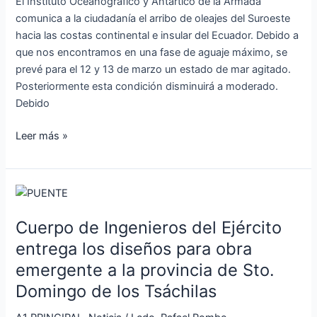
El Instituto Oceanográfico y Antártico de la Armada
12
comunica a la ciudadanía el arribo de oleajes del Suroeste
al
hacia las costas continental e insular del Ecuador. Debido a
14
que nos encontramos en una fase de aguaje máximo, se
de
prevé para el 12 y 13 de marzo un estado de mar agitado.
marzo
Posteriormente esta condición disminuirá a moderado.
2024
Debido
Leer más »
Cuerpo
de
Cuerpo de Ingenieros del Ejército
Ingenieros
del
entrega los diseños para obra
Ejército
emergente a la provincia de Sto.
entrega
Domingo de los Tsáchilas
los
diseños