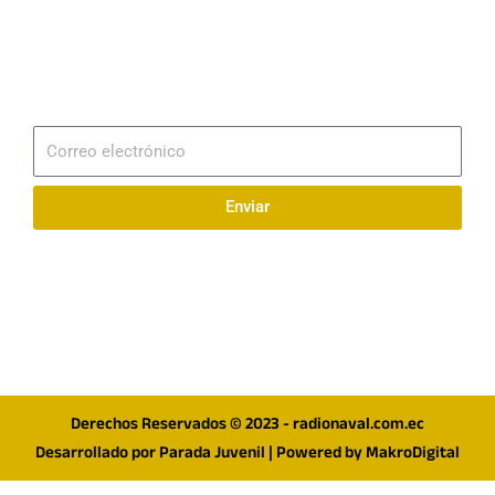
Email
info@radionaval.com.ec
Suscribirme
Correo
electrónico
Enviar
Síguenos en redes
F
I
T
a
n
w
c
s
i
e
t
t
Derechos Reservados © 2023 - radionaval.com.ec
b
a
t
Desarrollado por
Parada Juvenil
| Powered by
MakroDigital
o
g
e
o
r
r