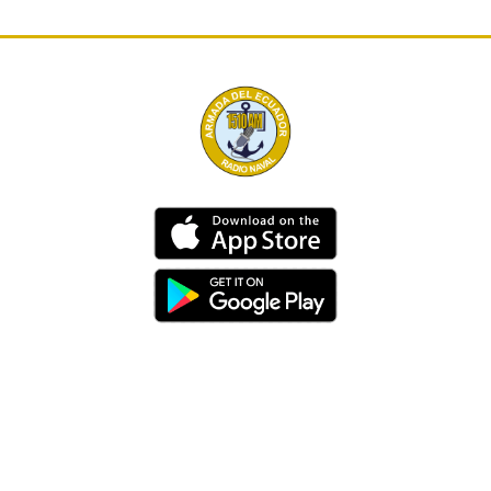
Dirección
Av. 25 de Julio – Base Naval Sur
Teléfonos
0994209939