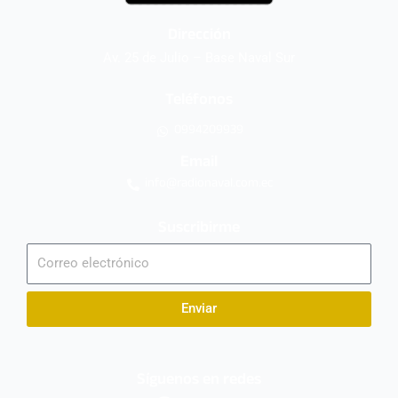
Dirección
Av. 25 de Julio – Base Naval Sur
Teléfonos
0994209939
Email
info@radionaval.com.ec
Suscribirme
Correo
electrónico
Enviar
Síguenos en redes