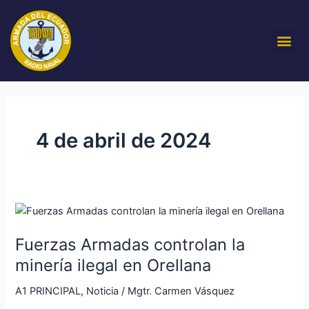
Ir
al
Me
contenido
4 de abril de 2024
Fuerzas
Armadas
Fuerzas Armadas controlan la
controlan
la
minería ilegal en Orellana
minería
A1 PRINCIPAL
,
Noticia
/
Mgtr. Carmen Vásquez
ilegal