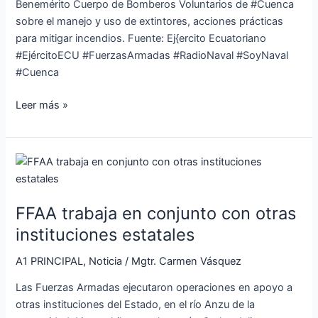
Benemérito Cuerpo de Bomberos Voluntarios de #Cuenca
sobre el manejo y uso de extintores, acciones prácticas
para mitigar incendios. Fuente: Ej{ercito Ecuatoriano
#EjércitoECU #FuerzasArmadas #RadioNaval #SoyNaval
#Cuenca
Leer más »
FFAA
trabaja
en
FFAA trabaja en conjunto con otras
conjunto
con
instituciones estatales
otras
A1 PRINCIPAL
,
Noticia
/
Mgtr. Carmen Vásquez
instituciones
estatales
Las Fuerzas Armadas ejecutaron operaciones en apoyo a
otras instituciones del Estado, en el río Anzu de la