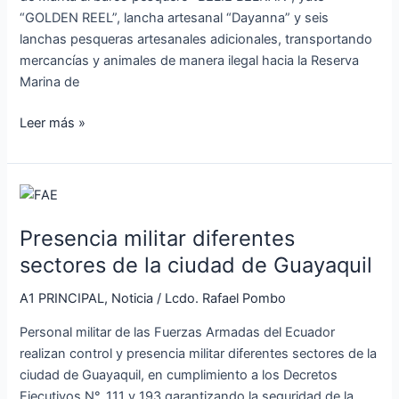
“GOLDEN REEL”, lancha artesanal “Dayanna” y seis
lanchas pesqueras artesanales adicionales, transportando
mercancías y animales de manera ilegal hacia la Reserva
Marina de
Leer más »
Presencia
militar
Presencia militar diferentes
diferentes
sectores
sectores de la ciudad de Guayaquil
de
A1 PRINCIPAL
,
Noticia
/
Lcdo. Rafael Pombo
la
ciudad
Personal militar de las Fuerzas Armadas del Ecuador
de
realizan control y presencia militar diferentes sectores de la
Guayaquil
ciudad de Guayaquil, en cumplimiento a los Decretos
Ejecutivos N°. 111 y 193 garantizando la seguridad de la