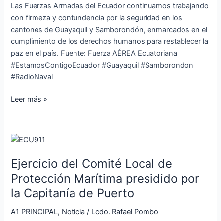
y
Las Fuerzas Armadas del Ecuador continuamos trabajando
Samborondón
con firmeza y contundencia por la seguridad en los
cantones de Guayaquil y Samborondón, enmarcados en el
cumplimiento de los derechos humanos para restablecer la
paz en el país. Fuente: Fuerza AÉREA Ecuatoriana
#EstamosContigoEcuador #Guayaquil #Samborondon
#RadioNaval
Leer más »
Ejercicio
del
Ejercicio del Comité Local de
Comité
Local
Protección Marítima presidido por
de
la Capitanía de Puerto
Protección
Marítima
A1 PRINCIPAL
,
Noticia
/
Lcdo. Rafael Pombo