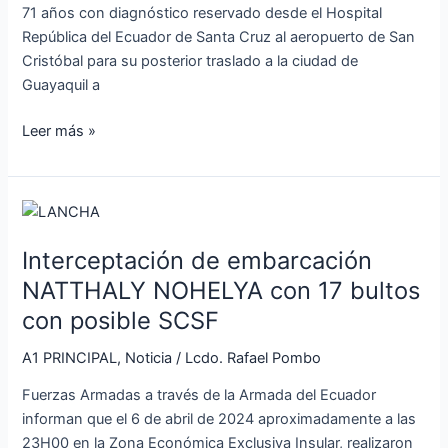
71 años con diagnóstico reservado desde el Hospital
República del Ecuador de Santa Cruz al aeropuerto de San
Cristóbal para su posterior traslado a la ciudad de
Guayaquil a
Leer más »
Interceptación
de
Interceptación de embarcación
embarcación
NATTHALY
NATTHALY NOHELYA con 17 bultos
NOHELYA
con posible SCSF
con
17
A1 PRINCIPAL
,
Noticia
/
Lcdo. Rafael Pombo
bultos
Fuerzas Armadas a través de la Armada del Ecuador
con
informan que el 6 de abril de 2024 aproximadamente a las
posible
23H00 en la Zona Económica Exclusiva Insular, realizaron