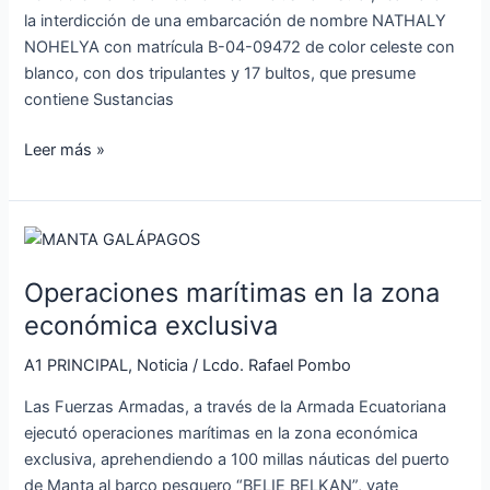
SCSF
la interdicción de una embarcación de nombre NATHALY
NOHELYA con matrícula B-04-09472 de color celeste con
blanco, con dos tripulantes y 17 bultos, que presume
contiene Sustancias
Leer más »
Operaciones
marítimas
Operaciones marítimas en la zona
en
la
económica exclusiva
zona
A1 PRINCIPAL
,
Noticia
/
Lcdo. Rafael Pombo
económica
exclusiva
Las Fuerzas Armadas, a través de la Armada Ecuatoriana
ejecutó operaciones marítimas en la zona económica
exclusiva, aprehendiendo a 100 millas náuticas del puerto
de Manta al barco pesquero “BELIE BELKAN”, yate