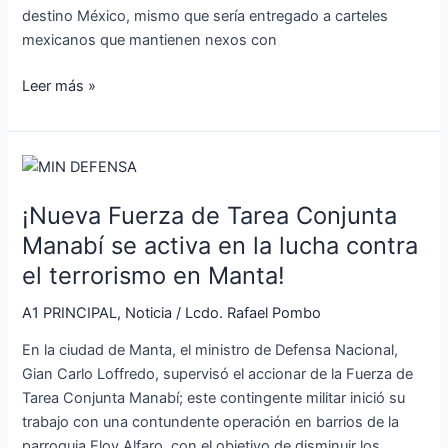
destino México, mismo que sería entregado a carteles
mexicanos que mantienen nexos con
Leer más »
¡Nueva
Fuerza
¡Nueva Fuerza de Tarea Conjunta
de
Tarea
Manabí se activa en la lucha contra
Conjunta
el terrorismo en Manta!
Manabí
se
A1 PRINCIPAL
,
Noticia
/
Lcdo. Rafael Pombo
activa
En la ciudad de Manta, el ministro de Defensa Nacional,
en
Gian Carlo Loffredo, supervisó el accionar de la Fuerza de
la
Tarea Conjunta Manabí; este contingente militar inició su
lucha
trabajo con una contundente operación en barrios de la
contra
parroquia Eloy Alfaro, con el objetivo de disminuir los