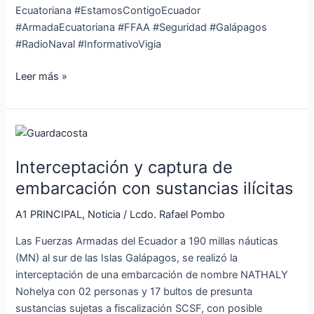
Ecuatoriana #EstamosContigoEcuador
#ArmadaEcuatoriana #FFAA #Seguridad #Galápagos
#RadioNaval #InformativoVigia
Leer más »
Interceptación
y
Interceptación y captura de
captura
de
embarcación con sustancias ilícitas
embarcación
A1 PRINCIPAL
,
Noticia
/
Lcdo. Rafael Pombo
con
sustancias
Las Fuerzas Armadas del Ecuador a 190 millas náuticas
ilícitas
(MN) al sur de las Islas Galápagos, se realizó la
interceptación de una embarcación de nombre NATHALY
Nohelya con 02 personas y 17 bultos de presunta
sustancias sujetas a fiscalización SCSF, con posible