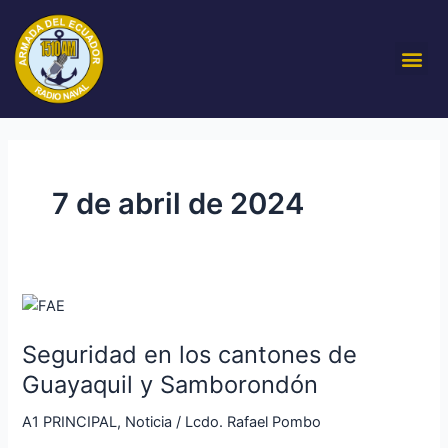
Ir
al
Me
contenido
7 de abril de 2024
Seguridad
en
Seguridad en los cantones de
los
cantones
Guayaquil y Samborondón
de
A1 PRINCIPAL
,
Noticia
/
Lcdo. Rafael Pombo
Guayaquil