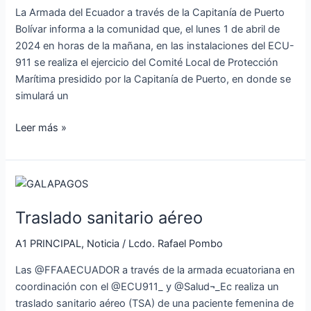
presidido
La Armada del Ecuador a través de la Capitanía de Puerto
por
Bolívar informa a la comunidad que, el lunes 1 de abril de
la
2024 en horas de la mañana, en las instalaciones del ECU-
Capitanía
911 se realiza el ejercicio del Comité Local de Protección
de
Marítima presidido por la Capitanía de Puerto, en donde se
Puerto
simulará un
Leer más »
Traslado
sanitario
Traslado sanitario aéreo
aéreo
A1 PRINCIPAL
,
Noticia
/
Lcdo. Rafael Pombo
Las @FFAAECUADOR a través de la armada ecuatoriana en
coordinación con el @ECU911_ y @Salud¬_Ec realiza un
traslado sanitario aéreo (TSA) de una paciente femenina de