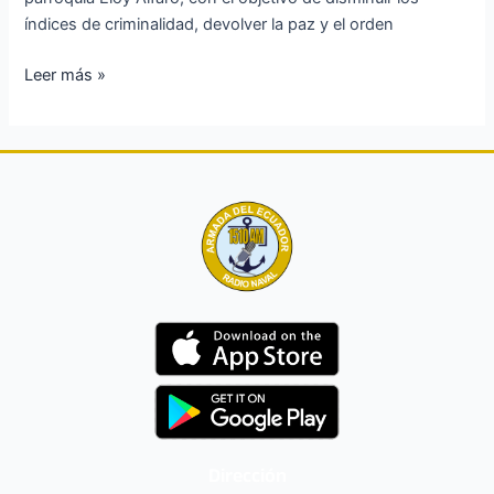
el
índices de criminalidad, devolver la paz y el orden
terrorismo
en
Leer más »
Manta!
Dirección