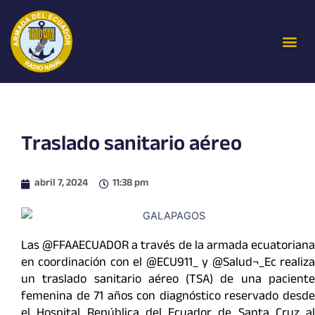
Ir
al
Me
contenido
Traslado sanitario aéreo
abril 7, 2024
11:38 pm
Las @FFAAECUADOR a través de la armada ecuatoriana
en coordinación con el @ECU911_ y @Salud¬_Ec realiza
un traslado sanitario aéreo (TSA) de una paciente
femenina de 71 años con diagnóstico reservado desde
el Hospital República del Ecuador de Santa Cruz al