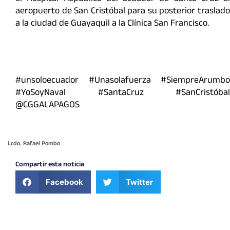
aeropuerto de San Cristóbal para su posterior traslado
a la ciudad de Guayaquil a la Clínica San Francisco.
#unsoloecuador #Unasolafuerza #SiempreArumbo
#YoSoyNaval #SantaCruz #SanCristóbal
@CGGALAPAGOS
Lcdo. Rafael Pombo
Compartir esta noticia
Facebook
Twitter