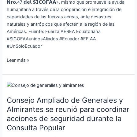
𝗡𝗿𝗼.47 𝗱𝗲𝗹 𝗦𝗜𝗖𝗢𝗙𝗔𝗔», mismo que promueve la ayuda
humanitaria a través de la cooperación e integración de
capacidades de las fuerzas aéreas, ante desastres
naturales y antrópicos que afecten a la región de las
Américas. Fuente: Fuerza AÉREA Ecuatoriana
#SICOFAAunidosAliados #Ecuador #FF.AA
#UnSoloEcuador
Leer más »
Consejo
Ampliado
Consejo Ampliado de Generales y
de
Generales
Almirantes se reunió para coordinar
y
acciones de seguridad durante la
Almirantes
Consulta Popular
se
reunió