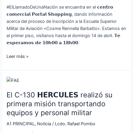
Militar
#ElLlamadoDeUnaNación se encuentra en el 𝗰𝗲𝗻𝘁𝗿𝗼
de
𝗰𝗼𝗺𝗲𝗿𝗰𝗶𝗮𝗹 𝗣𝗼𝗿𝘁𝗮𝗹 𝗦𝗵𝗼𝗽𝗽𝗶𝗻𝗴, dando información
Aviación
acerca del proceso de inscripción a la Escuela Superior
«Cosme
Militar de Aviación «Cosme Rennella Barbatto». Estamos en
Rennella
el primer piso, visítanos hasta el domingo 14 de abril. 𝗧𝗲
Barbatto».
𝗲𝘀𝗽𝗲𝗿𝗮𝗺𝗼𝘀 𝗱𝗲 𝟭𝟬𝗵𝟬𝟬 𝗮 𝟭𝟴𝗵𝟬𝟬.
Leer más »
El
C-
El C-130 𝗛𝗘́𝗥𝗖𝗨𝗟𝗘𝗦 realizó su
130
𝗛𝗘́𝗥𝗖𝗨𝗟𝗘𝗦
primera misión transportando
realizó
equipos y personal militar
su
primera
A1 PRINCIPAL
,
Noticia
/
Lcdo. Rafael Pombo
misión