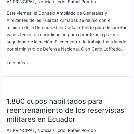
A1 PRINCIPAL
,
Noticia
/
Lcdo. Rafael Pombo
para
Este viernes, el Consejo Ampliado de Generales y
coordinar
Almirantes de las Fuerzas Armadas se reunió con el
acciones
ministro de la Defensa, Gian Carlo Loffredo para desarrollar
de
varios temas de coordinación para garantizar la paz y la
seguridad
seguridad de la nación. El encuentro de trabajo fue liderado
durante
por el ministro de Defensa Nacional, Gian Carlo Loffredo,
la
Consulta
Leer más »
Popular
1.800
cupos
1.800 cupos habilitados para
habilitados
para
reentrenamiento de los reservistas
reentrenamiento
militares en Ecuador
de
los
A1 PRINCIPAL
,
Noticia
/
Lcdo. Rafael Pombo