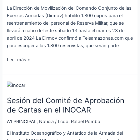
reservistas
La Dirección de Movilización del Comando Conjunto de las
militares
Fuerzas Armadas (Dirmov) habilitó 1.800 cupos para el
en
reentrenamiento del personal de Reserva Militar, que se
Ecuador
llevará a cabo del este sábado 13 hasta el martes 23 de
abril de 2024 La Dirmov confirmó a Teleamazonas.com que
para escoger a los 1.800 reservistas, que serán parte
Leer más »
Sesión
del
Sesión del Comité de Aprobación
Comité
de
de Cartas en el INOCAR
Aprobación
A1 PRINCIPAL
,
Noticia
/
Lcdo. Rafael Pombo
de
Cartas
El Instituto Oceanográfico y Antártico de la Armada del
en