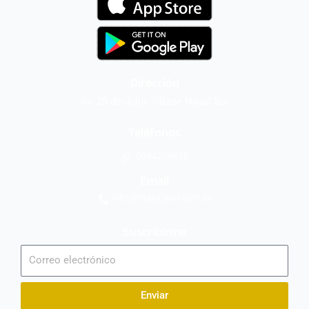
Dirección
Av. 25 de Julio – Base Naval Sur
Teléfonos
0994209939
Email
info@radionaval.com.ec
Suscribirme
Correo
electrónico
Enviar