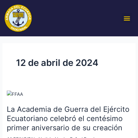
Ir
al
Me
contenido
12 de abril de 2024
La
Academia
La Academia de Guerra del Ejército
de
Guerra
Ecuatoriano celebró el centésimo
del
primer aniversario de su creación
Ejército