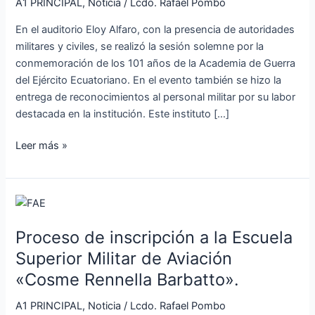
Ecuatoriano
A1 PRINCIPAL
,
Noticia
/
Lcdo. Rafael Pombo
celebró
En el auditorio Eloy Alfaro, con la presencia de autoridades
el
militares y civiles, se realizó la sesión solemne por la
centésimo
conmemoración de los 101 años de la Academia de Guerra
primer
del Ejército Ecuatoriano. En el evento también se hizo la
aniversario
entrega de reconocimientos al personal militar por su labor
de
destacada en la institución. Este instituto […]
su
creación
Leer más »
Proceso
de
Proceso de inscripción a la Escuela
inscripción
a
Superior Militar de Aviación
la
«Cosme Rennella Barbatto».
Escuela
Superior
A1 PRINCIPAL
,
Noticia
/
Lcdo. Rafael Pombo