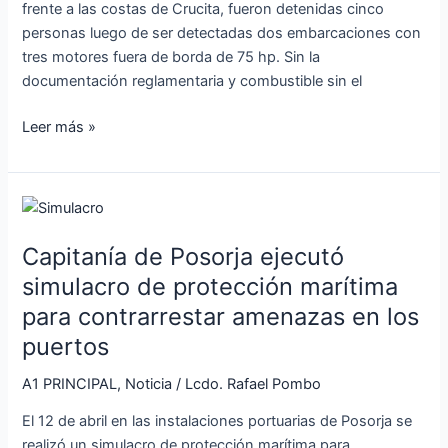
frente a las costas de Crucita, fueron detenidas cinco
delincuencia
personas luego de ser detectadas dos embarcaciones con
organizada
tres motores fuera de borda de 75 hp. Sin la
documentación reglamentaria y combustible sin el
Leer más »
Capitanía
de
Capitanía de Posorja ejecutó
Posorja
ejecutó
simulacro de protección marítima
simulacro
para contrarrestar amenazas en los
de
puertos
protección
marítima
A1 PRINCIPAL
,
Noticia
/
Lcdo. Rafael Pombo
para
El 12 de abril en las instalaciones portuarias de Posorja se
contrarrestar
realizó un simulacro de protección marítima para
amenazas