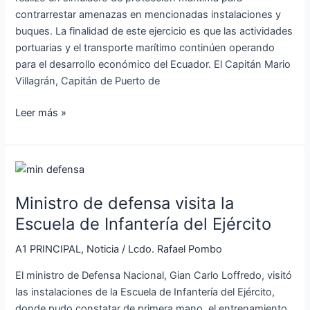
contrarrestar amenazas en mencionadas instalaciones y
en
buques. La finalidad de este ejercicio es que las actividades
los
portuarias y el transporte marítimo continúen operando
puertos
para el desarrollo económico del Ecuador. El Capitán Mario
Villagrán, Capitán de Puerto de
Leer más »
Ministro
de
Ministro de defensa visita la
defensa
visita
Escuela de Infantería del Ejército
la
A1 PRINCIPAL
,
Noticia
/
Lcdo. Rafael Pombo
Escuela
de
El ministro de Defensa Nacional, Gian Carlo Loffredo, visitó
Infantería
las instalaciones de la Escuela de Infantería del Ejército,
del
donde pudo constatar de primera mano, el entrenamiento