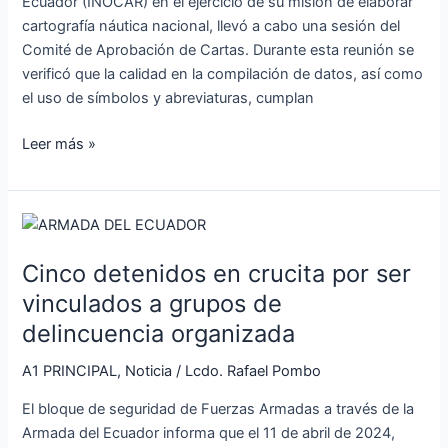
Ecuador (INOCAR) en el ejercicio de su misión de elaborar
el
cartografía náutica nacional, llevó a cabo una sesión del
INOCAR
Comité de Aprobación de Cartas. Durante esta reunión se
verificó que la calidad en la compilación de datos, así como
el uso de símbolos y abreviaturas, cumplan
Leer más »
Cinco
detenidos
Cinco detenidos en crucita por ser
en
crucita
vinculados a grupos de
por
delincuencia organizada
ser
vinculados
A1 PRINCIPAL
,
Noticia
/
Lcdo. Rafael Pombo
a
El bloque de seguridad de Fuerzas Armadas a través de la
grupos
Armada del Ecuador informa que el 11 de abril de 2024,
de