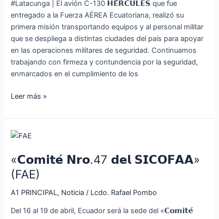
#Latacunga | El avión C-130 𝗛𝗘́𝗥𝗖𝗨𝗟𝗘𝗦 que fue
transportando
entregado a la Fuerza AÉREA Ecuatoriana, realizó su
equipos
primera misión transportando equipos y al personal militar
y
que se despliega a distintas ciudades del país para apoyar
personal
en las operaciones militares de seguridad. Continuamos
militar
trabajando con firmeza y contundencia por la seguridad,
enmarcados en el cumplimiento de los
Leer más »
«𝗖𝗼𝗺𝗶𝘁𝗲́
𝗡𝗿𝗼.47
«𝗖𝗼𝗺𝗶𝘁𝗲́ 𝗡𝗿𝗼.47 𝗱𝗲𝗹 𝗦𝗜𝗖𝗢𝗙𝗔𝗔»
𝗱𝗲𝗹
𝗦𝗜𝗖𝗢𝗙𝗔𝗔»
(FAE)
(FAE)
A1 PRINCIPAL
,
Noticia
/
Lcdo. Rafael Pombo
Del 16 al 19 de abril, Ecuador será la sede del «𝗖𝗼𝗺𝗶𝘁𝗲́