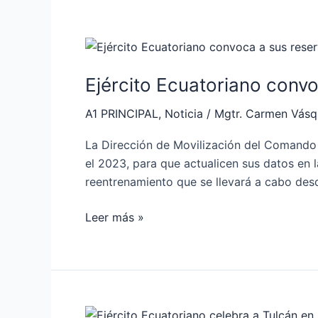
Ejército
Ecuatoriano
Ejército Ecuatoriano conv
convoca
a
A1 PRINCIPAL
,
Noticia
/
Mgtr. Carmen Vás
reservistas
para
La Dirección de Movilización del Comando 
reentrenamiento
el 2023, para que actualicen sus datos en l
reentrenamiento que se llevará a cabo desd
Leer más »
Ejército