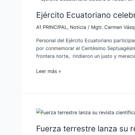
Ecuatoriano
Ejército Ecuatoriano celeb
celebra
a
A1 PRINCIPAL
,
Noticia
/
Mgtr. Carmen Vás
Tulcán
en
Personal del Ejército Ecuatoriano particip
su
por conmemorar el Centésimo Septuagésimo 
cantonización
frontera norte, rindieron un justo y merec
Leer más »
Fuerza
terrestre
Fuerza terrestre lanza su re
lanza