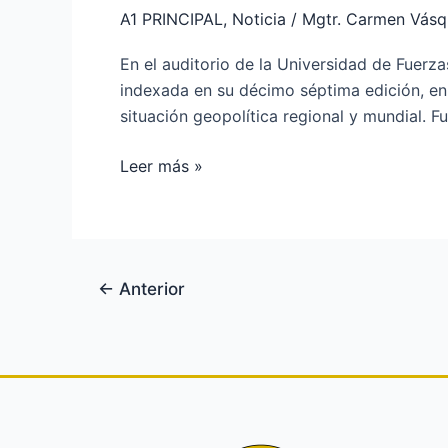
su
A1 PRINCIPAL
,
Noticia
/
Mgtr. Carmen Vás
revista
científica
En el auditorio de la Universidad de Fuerza
indexada en su décimo séptima edición, en 
situación geopolítica regional y mundial. F
Leer más »
←
Anterior