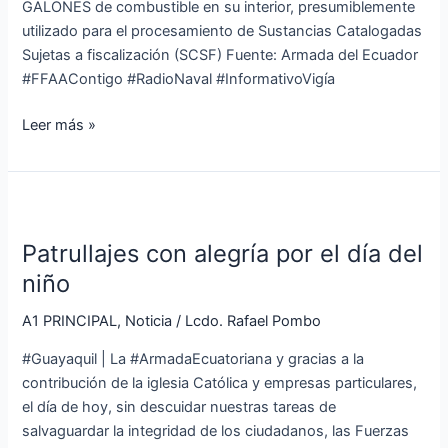
GALONES de combustible en su interior, presumiblemente
utilizado para el procesamiento de Sustancias Catalogadas
Sujetas a fiscalización (SCSF) Fuente: Armada del Ecuador
#FFAAContigo #RadioNaval #InformativoVigía
Leer más »
Patrullajes
con
Patrullajes con alegría por el día del
alegría
por
niño
el
A1 PRINCIPAL
,
Noticia
/
Lcdo. Rafael Pombo
día
del
#Guayaquil | La #ArmadaEcuatoriana y gracias a la
niño
contribución de la iglesia Católica y empresas particulares,
el día de hoy, sin descuidar nuestras tareas de
salvaguardar la integridad de los ciudadanos, las Fuerzas