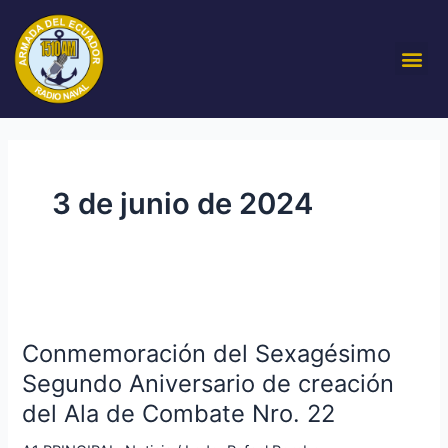
Ir
al
Me
contenido
3 de junio de 2024
Conmemoración
del
Conmemoración del Sexagésimo
Sexagésimo
Segundo
Segundo Aniversario de creación
Aniversario
del Ala de Combate Nro. 22
de