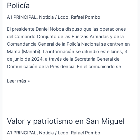
centro
Policía
de
operaciones
A1 PRINCIPAL
,
Noticia
/
Lcdo. Rafael Pombo
de
El presidente Daniel Noboa dispuso que las operaciones
Fuerzas
del Comando Conjunto de las Fuerzas Armadas y de la
Armadas
Comandancia General de la Policía Nacional se centren en
y
Manta (Manabí). La información se difundió este lunes, 3
Policía
de junio de 2024, a través de la Secretaría General de
Comunicación de la Presidencia. En el comunicado se
Leer más »
Valor
y
Valor y patriotismo en San Miguel
patriotismo
en
A1 PRINCIPAL
,
Noticia
/
Lcdo. Rafael Pombo
San