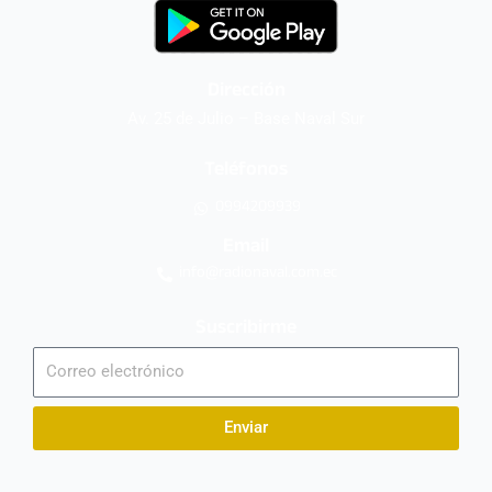
Dirección
Av. 25 de Julio – Base Naval Sur
Teléfonos
0994209939
Email
info@radionaval.com.ec
Suscribirme
Correo
electrónico
Enviar