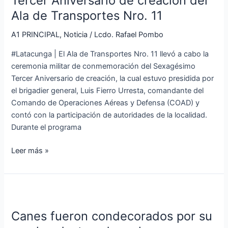
Tercer Aniversario de creación del
Sexagésimo
Ala de Transportes Nro. 11
Tercer
Aniversario
A1 PRINCIPAL
,
Noticia
/
Lcdo. Rafael Pombo
de
#Latacunga | El Ala de Transportes Nro. 11 llevó a cabo la
creación
ceremonia militar de conmemoración del Sexagésimo
del
Tercer Aniversario de creación, la cual estuvo presidida por
Ala
el brigadier general, Luis Fierro Urresta, comandante del
de
Comando de Operaciones Aéreas y Defensa (COAD) y
Transportes
contó con la participación de autoridades de la localidad.
Nro.
Durante el programa
11
Leer más »
Canes
fueron
Canes fueron condecorados por su
condecorados
por