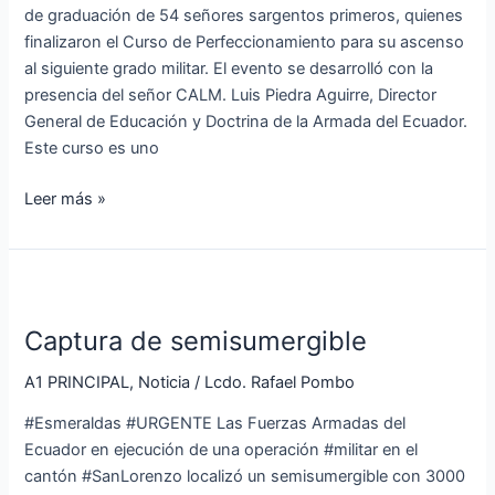
de graduación de 54 señores sargentos primeros, quienes
finalizaron el Curso de Perfeccionamiento para su ascenso
al siguiente grado militar. El evento se desarrolló con la
presencia del señor CALM. Luis Piedra Aguirre, Director
General de Educación y Doctrina de la Armada del Ecuador.
Este curso es uno
Leer más »
Captura
de
Captura de semisumergible
semisumergible
A1 PRINCIPAL
,
Noticia
/
Lcdo. Rafael Pombo
#Esmeraldas #URGENTE Las Fuerzas Armadas del
Ecuador en ejecución de una operación #militar en el
cantón #SanLorenzo localizó un semisumergible con 3000