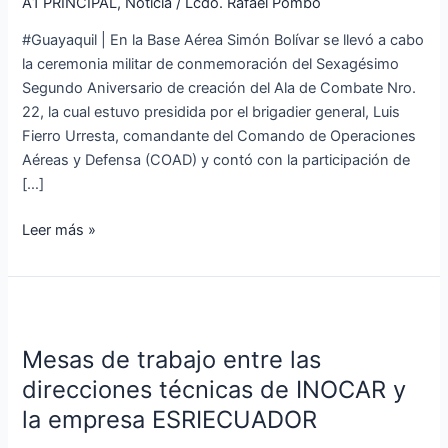
creación
A1 PRINCIPAL
,
Noticia
/
Lcdo. Rafael Pombo
del
#Guayaquil | En la Base Aérea Simón Bolívar se llevó a cabo
Ala
la ceremonia militar de conmemoración del Sexagésimo
de
Segundo Aniversario de creación del Ala de Combate Nro.
Combate
22, la cual estuvo presidida por el brigadier general, Luis
Nro.
Fierro Urresta, comandante del Comando de Operaciones
22
Aéreas y Defensa (COAD) y contó con la participación de
[…]
Leer más »
Mesas
de
Mesas de trabajo entre las
trabajo
entre
direcciones técnicas de INOCAR y
las
la empresa ESRIECUADOR
direcciones