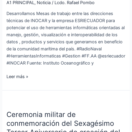
técnicas
A1 PRINCIPAL
,
Noticia
/
Lcdo. Rafael Pombo
de
Desarrollamos Mesas de trabajo entre las direcciones
INOCAR
técnicas de INOCAR y la empresa ESRIECUADOR para
y
potenciar el uso de herramientas informáticas orientadas al
la
manejo, gestión, visualización e interoperabilidad de los
empresa
datos , productos y servicios que generamos en beneficio
ESRIECUADOR
de la comunidad marítima del país. #RadioNaval
#HerramientasInformaticas #Gestion #FF.AA @esriecuador
#INOCAR Fuente: Instituto Oceanográfico y
Leer más »
Ceremonia
militar
Ceremonia militar de
de
conmemoración
conmemoración del Sexagésimo
del