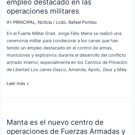
empleo destacado en las
su
operaciones militares
empleo
destacado
A1 PRINCIPAL
,
Noticia
/
Lcdo. Rafael Pombo
en
En el Fuerte Militar Grad. Jorge Félix Mena se realizó una
las
ceremonia militar para condecorar a los canes que han
operaciones
tenido un empleo destacado en el control de armas,
militares
municiones y explosivos durante el desarrollo del conflicto
armado interno, especialmente en los Centros de Privación
de Libertad Los canes Dayco, Amanda, Apolo, Zeus y Maly
Leer más »
Manta
es
Manta es el nuevo centro de
el
nuevo
operaciones de Fuerzas Armadas y