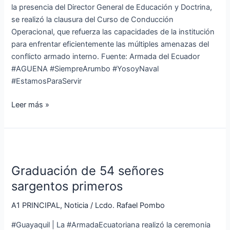
la presencia del Director General de Educación y Doctrina,
se realizó la clausura del Curso de Conducción
Operacional, que refuerza las capacidades de la institución
para enfrentar eficientemente las múltiples amenazas del
conflicto armado interno. Fuente: Armada del Ecuador
#AGUENA #SiempreArumbo #YosoyNaval
#EstamosParaServir
Leer más »
Graduación
de
Graduación de 54 señores
54
señores
sargentos primeros
sargentos
A1 PRINCIPAL
,
Noticia
/
Lcdo. Rafael Pombo
primeros
#Guayaquil | La #ArmadaEcuatoriana realizó la ceremonia