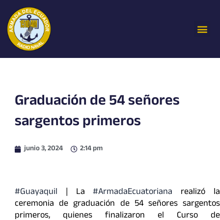
Ir
al
Me
contenido
Graduación de 54 señores
sargentos primeros
junio 3, 2024
2:14 pm
#Guayaquil
| La
#ArmadaEcuatoriana
realizó l
ceremonia de graduación de 54 señores sargentos
primeros, quienes finalizaron el Curso de