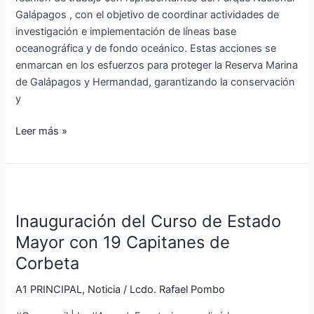
Galápagos , con el objetivo de coordinar actividades de
investigación e implementación de líneas base
oceanográfica y de fondo oceánico. Estas acciones se
enmarcan en los esfuerzos para proteger la Reserva Marina
de Galápagos y Hermandad, garantizando la conservación
y
Leer más »
Inauguración
del
Inauguración del Curso de Estado
Curso
de
Mayor con 19 Capitanes de
Estado
Corbeta
Mayor
con
A1 PRINCIPAL
,
Noticia
/
Lcdo. Rafael Pombo
19