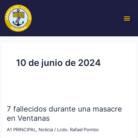
Ir
al
Me
contenido
10 de junio de 2024
7
fallecidos
7 fallecidos durante una masacre
durante
una
en Ventanas
masacre
A1 PRINCIPAL
,
Noticia
/
Lcdo. Rafael Pombo
en