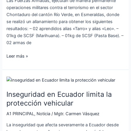
Las Fuerzas Armadas, ejecutan de manera permanente
operaciones militares contra el terrorismo en el sector
Chontaduro del cantón Río Verde, en Esmeraldas, donde
se realizó un allanamiento para obtener los siguientes
resultados: – ⁠02 aprendidos alias «Tarro» y alias «Leo». –
01kg de SCSF (Marihuana). – ⁠01kg de SCSF (Pasta Base). –
⁠02 armas de
Leer más »
Inseguridad
en
Inseguridad en Ecuador limita la
Ecuador
limita
protección vehicular
la
A1 PRINCIPAL
,
Noticia
/
Mgtr. Carmen Vásquez
protección
vehicular
La inseguridad que afecta severamente a Ecuador desde