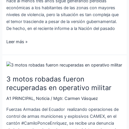
hace al menos tres años sigue generando pérdidas
económicas a los habitantes de las zonas con mayores
niveles de violencia, pero la situación es tan compleja que
el temor trasciende a pesar de la versión gubernamental.
De hecho, en el reciente informe a la Nación del pasado
Leer más »
3
motos
3 motos robadas fueron
robadas
fueron
recuperadas en operativo militar
recuperadas
A1 PRINCIPAL
,
Noticia
/
Mgtr. Carmen Vásquez
en
operativo
Fuerzas Armadas del Ecuador realizando operaciones de
militar
control de armas municiones y explosivos CAMEX, en el
cantón #CamiloPonceEnríquez, se recibe una denuncia