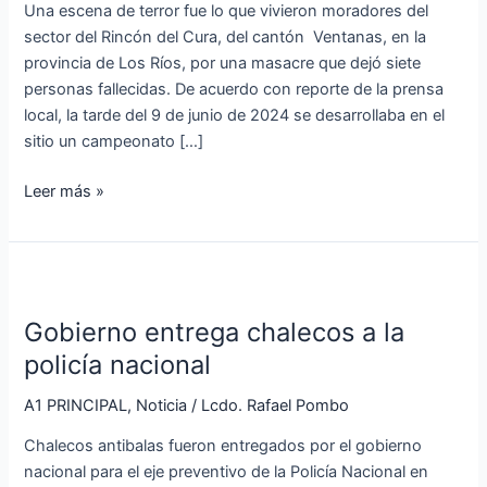
Ventanas
Una escena de terror fue lo que vivieron moradores del
sector del Rincón del Cura, del cantón Ventanas, en la
provincia de Los Ríos, por una masacre que dejó siete
personas fallecidas. De acuerdo con reporte de la prensa
local, la tarde del 9 de junio de 2024 se desarrollaba en el
sitio un campeonato […]
Leer más »
Gobierno
entrega
Gobierno entrega chalecos a la
chalecos
a
policía nacional
la
A1 PRINCIPAL
,
Noticia
/
Lcdo. Rafael Pombo
policía
nacional
Chalecos antibalas fueron entregados por el gobierno
nacional para el eje preventivo de la Policía Nacional en