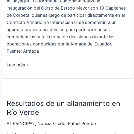
#Guayaquil | La #ArmadaEcuatoriana realizó la
Capitanes
inauguración del Curso de Estado Mayor con 19 Capitanes
de
de Corbeta, quienes luego de participar directamente en el
Corbeta
Conflicto Armado no Internacional, se someterán a un
riguroso proceso académico para perfeccionar sus
competencias para la toma de decisiones durante las
operaciones conducidas por la Armada del Ecuador.
Fuente: Armada
Leer más »
Resultados
de
Resultados de un allanamiento en
un
allanamiento
Río Verde
en
A1 PRINCIPAL
,
Noticia
/
Lcdo. Rafael Pombo
Río
Verde