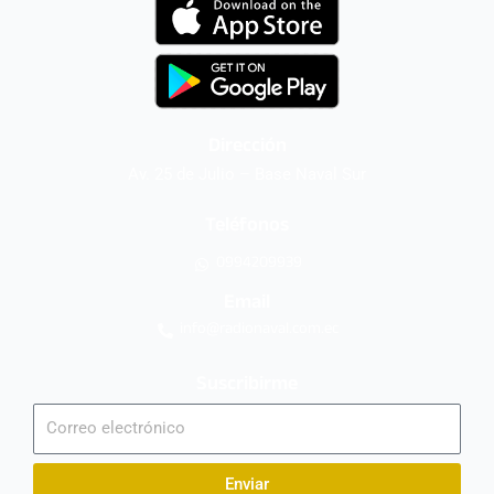
Dirección
Av. 25 de Julio – Base Naval Sur
Teléfonos
0994209939
Email
info@radionaval.com.ec
Suscribirme
Correo
electrónico
Enviar