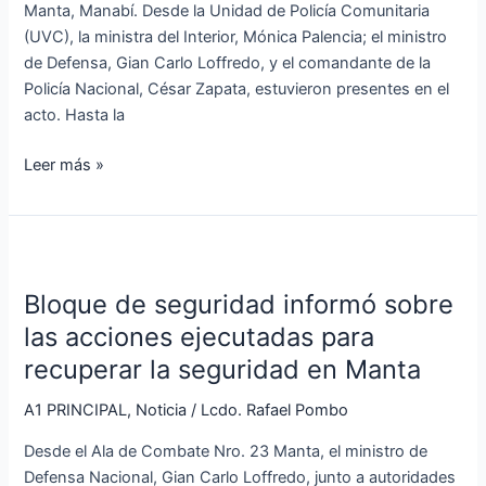
Manta, Manabí. Desde la Unidad de Policía Comunitaria
(UVC), la ministra del Interior, Mónica Palencia; el ministro
de Defensa, Gian Carlo Loffredo, y el comandante de la
Policía Nacional, César Zapata, estuvieron presentes en el
acto. Hasta la
Leer más »
Bloque
de
Bloque de seguridad informó sobre
seguridad
informó
las acciones ejecutadas para
sobre
recuperar la seguridad en Manta
las
acciones
A1 PRINCIPAL
,
Noticia
/
Lcdo. Rafael Pombo
ejecutadas
Desde el Ala de Combate Nro. 23 Manta, el ministro de
para
Defensa Nacional, Gian Carlo Loffredo, junto a autoridades
recuperar