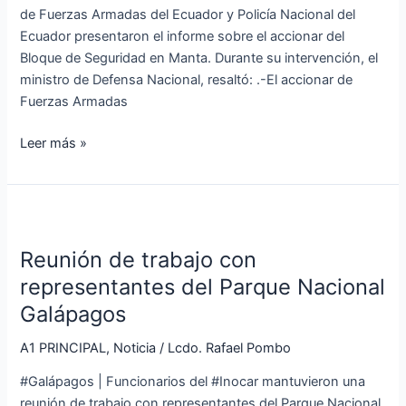
de Fuerzas Armadas del Ecuador y Policía Nacional del
la
Ecuador presentaron el informe sobre el accionar del
seguridad
Bloque de Seguridad en Manta. Durante su intervención, el
en
ministro de Defensa Nacional, resaltó: .-El accionar de
Manta
Fuerzas Armadas
Leer más »
Reunión
de
Reunión de trabajo con
trabajo
con
representantes del Parque Nacional
representantes
Galápagos
del
Parque
A1 PRINCIPAL
,
Noticia
/
Lcdo. Rafael Pombo
Nacional
#Galápagos | Funcionarios del #Inocar mantuvieron una
Galápagos
reunión de trabajo con representantes del Parque Nacional