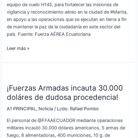
la
equipo de vuelo H145, para fortalecer las misiones de
ciudadanía
vigilancia y reconocimiento aéreo en la ciudad de #Manta,
en
en apoyo a las operaciones que se ejecutan en tierra a fin
Manabí
de mantener la paz de la ciudadanía en este sector del
país. Fuente: Fuerza AÉREA Ecuatoriana
Leer más »
¡Fuerzas
Armadas
¡Fuerzas Armadas incauta 30.000
incauta
30.000
doláres de dudosa procedencia!
doláres
A1 PRINCIPAL
,
Noticia
/
Lcdo. Rafael Pombo
de
dudosa
El personal de @FFAAECUADOR mediante operaciones
procedencia!
militares incautó 30.000 dólares americanos, 5 armas de
fuego, 8 alimentadoras, 400 municiones, 10 g. de