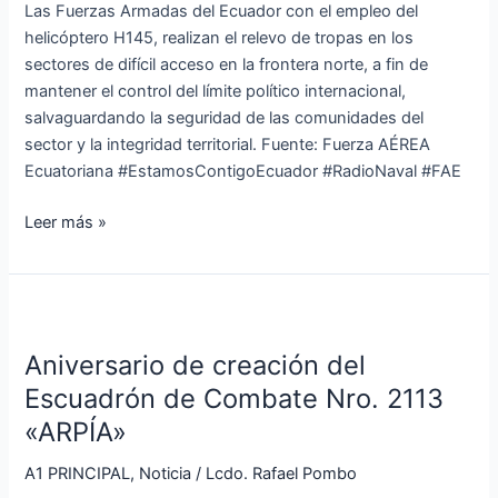
Las Fuerzas Armadas del Ecuador con el empleo del
acceso
helicóptero H145, realizan el relevo de tropas en los
en
sectores de difícil acceso en la frontera norte, a fin de
la
mantener el control del límite político internacional,
frontera
salvaguardando la seguridad de las comunidades del
norte
sector y la integridad territorial. Fuente: Fuerza AÉREA
Ecuatoriana #EstamosContigoEcuador #RadioNaval #FAE
Leer más »
Aniversario
de
Aniversario de creación del
creación
del
Escuadrón de Combate Nro. 2113
Escuadrón
«ARPÍA»
de
Combate
A1 PRINCIPAL
,
Noticia
/
Lcdo. Rafael Pombo
Nro.