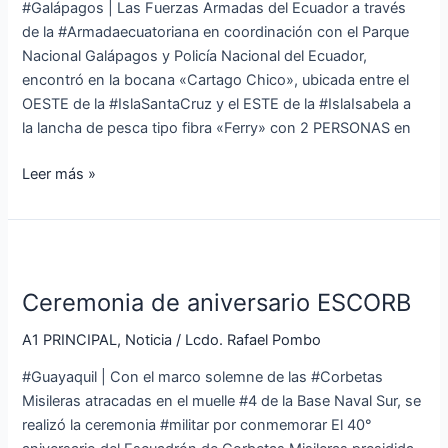
#Galápagos | Las Fuerzas Armadas del Ecuador a través
deja
de la #Armadaecuatoriana en coordinación con el Parque
2
Nacional Galápagos y Policía Nacional del Ecuador,
personas
encontró en la bocana «Cartago Chico», ubicada entre el
aprehendidas
OESTE de la #IslaSantaCruz y el ESTE de la #IslaIsabela a
la lancha de pesca tipo fibra «Ferry» con 2 PERSONAS en
Leer más »
Ceremonia
de
Ceremonia de aniversario ESCORB
aniversario
ESCORB
A1 PRINCIPAL
,
Noticia
/
Lcdo. Rafael Pombo
#Guayaquil | Con el marco solemne de las #Corbetas
Misileras atracadas en el muelle #4 de la Base Naval Sur, se
realizó la ceremonia #militar por conmemorar El 40°