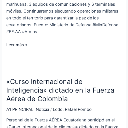
marihuana, 3 equipos de comunicaciones y 6 terminales
móviles. Continuaremos ejecutando operaciones militares
en todo el territorio para garantizar la paz de los
ecuatorianos. Fuente: Ministerio de Defensa #MinDefensa
#FF.AA #Armas
Leer más »
«Curso
Internacional
«Curso Internacional de
de
Inteligencia»
Inteligencia» dictado en la Fuerza
dictado
Aérea de Colombia
en
la
A1 PRINCIPAL
,
Noticia
/
Lcdo. Rafael Pombo
Fuerza
Personal de la Fuerza AÉREA Ecuatoriana participó en el
Aérea
«Curso Internacional de Inteligencia» dictado en la Fuerza