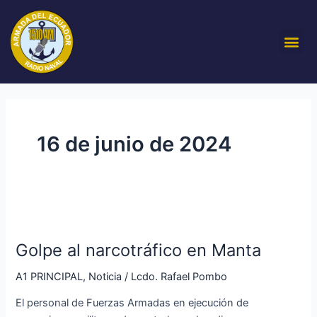
Ir
al
Me
contenido
16 de junio de 2024
Golpe
al
Golpe al narcotráfico en Manta
narcotráfico
en
A1 PRINCIPAL
,
Noticia
/
Lcdo. Rafael Pombo
Manta
El personal de Fuerzas Armadas en ejecución de