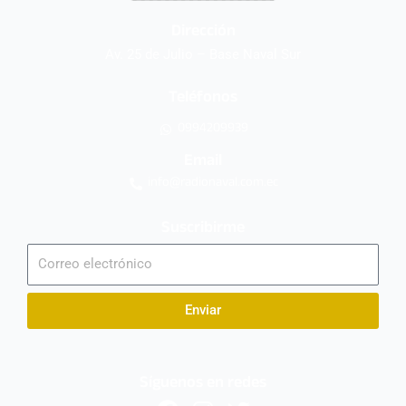
Dirección
Av. 25 de Julio – Base Naval Sur
Teléfonos
0994209939
Email
info@radionaval.com.ec
Suscribirme
Correo
electrónico
Enviar
Síguenos en redes