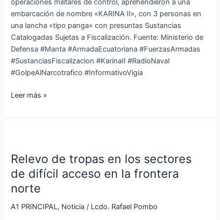
operaciones militares de control, aprehendieron a una
embarcación de nombre «KARINA II», con 3 personas en
una lancha «tipo panga» con presuntas Sustancias
Catalogadas Sujetas a Fiscalización. Fuente: Ministerio de
Defensa #Manta #ArmadaEcuatoriana #FuerzasArmadas
#SustanciasFiscalizacion #KarinaII #RadioNaval
#GolpeAlNarcotrafico #InformativoVigia
Leer más »
Relevo
de
Relevo de tropas en los sectores
tropas
en
de difícil acceso en la frontera
los
norte
sectores
de
A1 PRINCIPAL
,
Noticia
/
Lcdo. Rafael Pombo
difícil