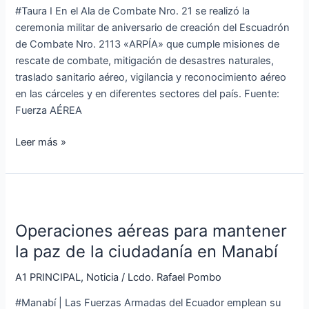
#Taura I En el Ala de Combate Nro. 21 se realizó la
2113
ceremonia militar de aniversario de creación del Escuadrón
«ARPÍA»
de Combate Nro. 2113 «ARPÍA» que cumple misiones de
rescate de combate, mitigación de desastres naturales,
traslado sanitario aéreo, vigilancia y reconocimiento aéreo
en las cárceles y en diferentes sectores del país. Fuente:
Fuerza AÉREA
Leer más »
Operaciones
aéreas
Operaciones aéreas para mantener
para
mantener
la paz de la ciudadanía en Manabí
la
A1 PRINCIPAL
,
Noticia
/
Lcdo. Rafael Pombo
paz
de
#Manabí | Las Fuerzas Armadas del Ecuador emplean su