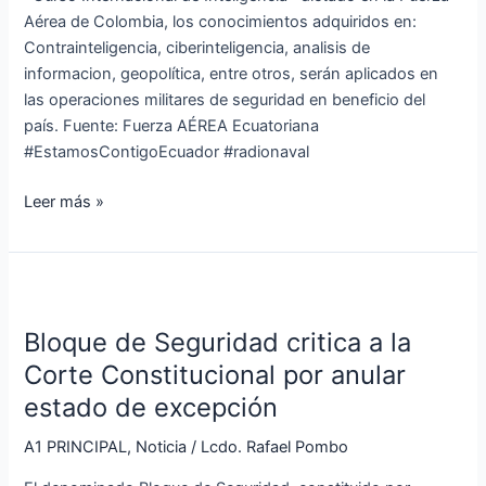
de
Aérea de Colombia, los conocimientos adquiridos en:
Colombia
Contrainteligencia, ciberinteligencia, analisis de
informacion, geopolítica, entre otros, serán aplicados en
las operaciones militares de seguridad en beneficio del
país. Fuente: Fuerza AÉREA Ecuatoriana
#EstamosContigoEcuador #radionaval
Leer más »
Bloque
de
Bloque de Seguridad critica a la
Seguridad
critica
Corte Constitucional por anular
a
estado de excepción
la
Corte
A1 PRINCIPAL
,
Noticia
/
Lcdo. Rafael Pombo
Constitucional