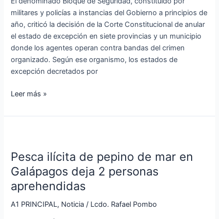
El denominado Bloque de Seguridad, constituido por
por
militares y policías a instancias del Gobierno a principios de
anular
año, criticó la decisión de la Corte Constitucional de anular
estado
el estado de excepción en siete provincias y un municipio
de
donde los agentes operan contra bandas del crimen
excepción
organizado. Según ese organismo, los estados de
excepción decretados por
Leer más »
Pesca
ilícita
Pesca ilícita de pepino de mar en
de
pepino
Galápagos deja 2 personas
de
aprehendidas
mar
en
A1 PRINCIPAL
,
Noticia
/
Lcdo. Rafael Pombo
Galápagos