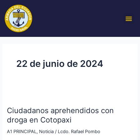
Ir
al
Me
contenido
22 de junio de 2024
Ciudadanos
aprehendidos
Ciudadanos aprehendidos con
con
droga
droga en Cotopaxi
en
A1 PRINCIPAL
,
Noticia
/
Lcdo. Rafael Pombo
Cotopaxi