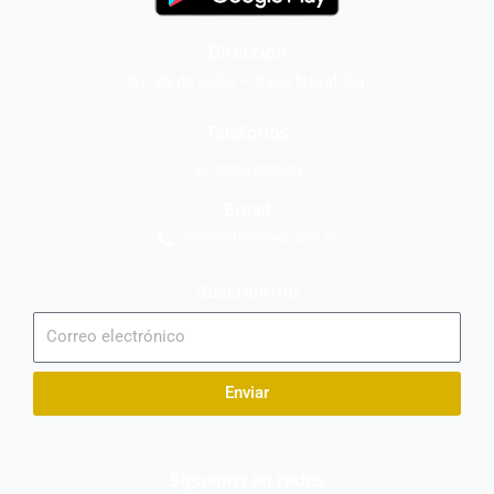
Dirección
Av. 25 de Julio – Base Naval Sur
Teléfonos
0994209939
Email
info@radionaval.com.ec
Suscribirme
Correo
electrónico
Enviar
Síguenos en redes