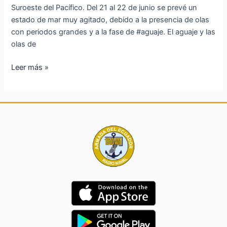
21
Suroeste del Pacífico. Del 21 al 22 de junio se prevé un
al
estado de mar muy agitado, debido a la presencia de olas
24
con periodos grandes y a la fase de #aguaje. El aguaje y las
de
olas de
junio
Leer más »