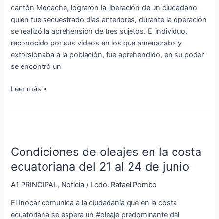
cantón Mocache, lograron la liberación de un ciudadano
se
quien fue secuestrado días anteriores, durante la operación
encontraba
se realizó la aprehensión de tres sujetos. El individuo,
secuestrada
reconocido por sus videos en los que amenazaba y
en
extorsionaba a la población, fue aprehendido, en su poder
Mocache
se encontró un
Leer más »
Condiciones
de
Condiciones de oleajes en la costa
oleajes
en
ecuatoriana del 21 al 24 de junio
la
A1 PRINCIPAL
,
Noticia
/
Lcdo. Rafael Pombo
costa
ecuatoriana
El Inocar comunica a la ciudadanía que en la costa
del
ecuatoriana se espera un #oleaje predominante del