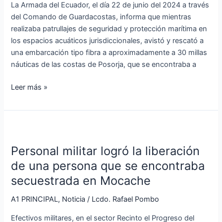
La Armada del Ecuador, el día 22 de junio del 2024 a través
de
del Comando de Guardacostas, informa que mientras
Posorja
realizaba patrullajes de seguridad y protección marítima en
los espacios acuáticos jurisdiccionales, avistó y rescató a
una embarcación tipo fibra a aproximadamente a 30 millas
náuticas de las costas de Posorja, que se encontraba a
Leer más »
Personal
militar
Personal militar logró la liberación
logró
la
de una persona que se encontraba
liberación
secuestrada en Mocache
de
una
A1 PRINCIPAL
,
Noticia
/
Lcdo. Rafael Pombo
persona
Efectivos militares, en el sector Recinto el Progreso del
que