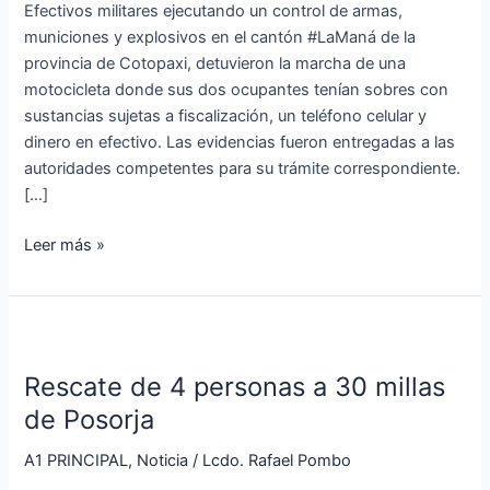
Efectivos militares ejecutando un control de armas,
municiones y explosivos en el cantón #LaManá de la
provincia de Cotopaxi, detuvieron la marcha de una
motocicleta donde sus dos ocupantes tenían sobres con
sustancias sujetas a fiscalización, un teléfono celular y
dinero en efectivo. Las evidencias fueron entregadas a las
autoridades competentes para su trámite correspondiente.
[…]
Leer más »
Rescate
de
Rescate de 4 personas a 30 millas
4
personas
de Posorja
a
A1 PRINCIPAL
,
Noticia
/
Lcdo. Rafael Pombo
30
millas