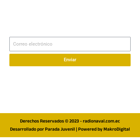
Email
info@radionaval.com.ec
Suscribirme
Correo
electrónico
Enviar
Síguenos en redes
F
I
T
a
n
w
c
s
i
e
t
t
Derechos Reservados © 2023 - radionaval.com.ec
b
a
t
Desarrollado por
Parada Juvenil
| Powered by
MakroDigital
o
g
e