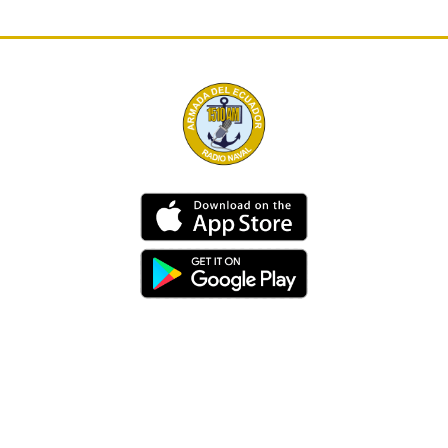
Dirección
Av. 25 de Julio – Base Naval Sur
Teléfonos
0994209939