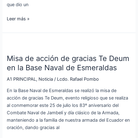
que dio un
Leer más »
Misa
de
Misa de acción de gracias Te Deum
acción
de
en la Base Naval de Esmeraldas
gracias
A1 PRINCIPAL
,
Noticia
/
Lcdo. Rafael Pombo
Te
Deum
En la Base Naval de Esmeraldas se realizó la misa de
en
acción de gracias Te Deum, evento religioso que se realiza
la
al conmemorar este 25 de julio los 83º aniversario del
Base
Combate Naval de Jambelí y día clásico de la Armada,
Naval
manteniendo a la familia de nuestra armada del Ecuador en
de
oración, dando gracias al
Esmeraldas