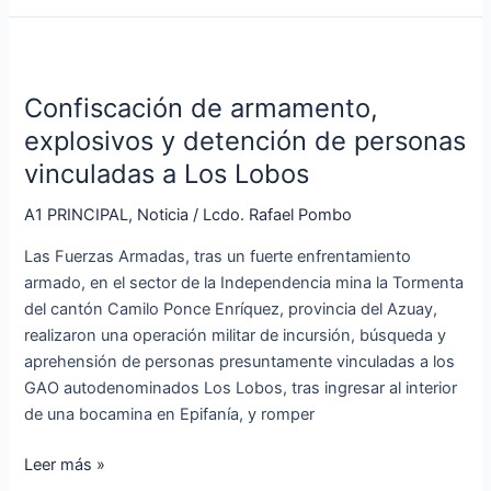
Confiscación
de
Confiscación de armamento,
armamento,
explosivos
explosivos y detención de personas
y
vinculadas a Los Lobos
detención
de
A1 PRINCIPAL
,
Noticia
/
Lcdo. Rafael Pombo
personas
Las Fuerzas Armadas, tras un fuerte enfrentamiento
vinculadas
armado, en el sector de la Independencia mina la Tormenta
a
del cantón Camilo Ponce Enríquez, provincia del Azuay,
Los
realizaron una operación militar de incursión, búsqueda y
Lobos
aprehensión de personas presuntamente vinculadas a los
GAO autodenominados Los Lobos, tras ingresar al interior
de una bocamina en Epifanía, y romper
Leer más »