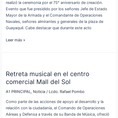
realizó la ceremonia por el 75° aniversario de creación.
la
Evento que fue presidido por los señores Jefe de Estado
Escuadra
Mayor de la Armada y el Comandante de Operaciones
Navales, señores almirantes y generales de la plaza de
Guayaquil. Cabe destacar que durante este acto
Leer más »
Retreta
musical
Retreta musical en el centro
en
el
comercial Mall del Sol
centro
A1 PRINCIPAL
,
Noticia
/
Lcdo. Rafael Pombo
comercial
Mall
Como parte de las acciones de apoyo al desarrollo y la
del
relación con la ciudadanía, el Comando de Operaciones
Sol
Aéreas y Defensa a través de su Banda de Música, ofreció