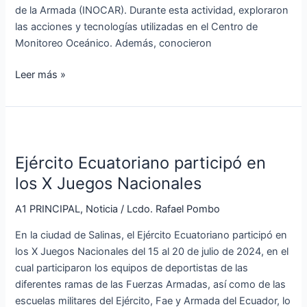
de la Armada (INOCAR). Durante esta actividad, exploraron
INOCAR
las acciones y tecnologías utilizadas en el Centro de
Monitoreo Oceánico. Además, conocieron
Leer más »
Ejército
Ecuatoriano
Ejército Ecuatoriano participó en
participó
en
los X Juegos Nacionales
los
A1 PRINCIPAL
,
Noticia
/
Lcdo. Rafael Pombo
X
Juegos
En la ciudad de Salinas, el Ejército Ecuatoriano participó en
Nacionales
los X Juegos Nacionales del 15 al 20 de julio de 2024, en el
cual participaron los equipos de deportistas de las
diferentes ramas de las Fuerzas Armadas, así como de las
escuelas militares del Ejército, Fae y Armada del Ecuador, lo