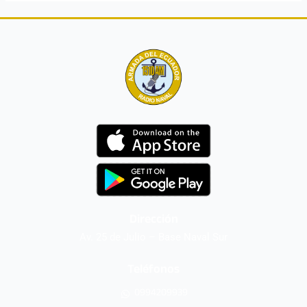
Dirección
Av. 25 de Julio – Base Naval Sur
Teléfonos
0994209939