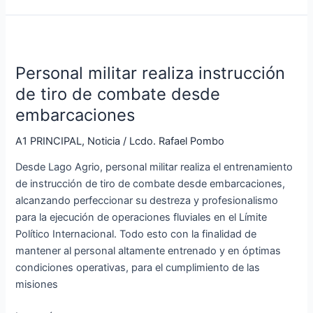
Personal
militar
Personal militar realiza instrucción
realiza
instrucción
de tiro de combate desde
de
embarcaciones
tiro
de
A1 PRINCIPAL
,
Noticia
/
Lcdo. Rafael Pombo
combate
Desde Lago Agrio, personal militar realiza el entrenamiento
desde
de instrucción de tiro de combate desde embarcaciones,
embarcaciones
alcanzando perfeccionar su destreza y profesionalismo
para la ejecución de operaciones fluviales en el Límite
Político Internacional. Todo esto con la finalidad de
mantener al personal altamente entrenado y en óptimas
condiciones operativas, para el cumplimiento de las
misiones