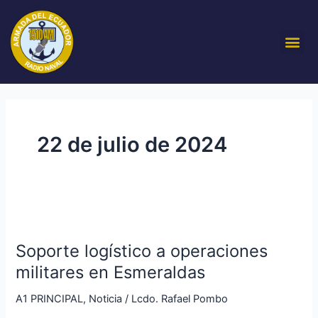
Ir
al
Me
contenido
22 de julio de 2024
Soporte
logístico
Soporte logístico a operaciones
a
operaciones
militares en Esmeraldas
militares
A1 PRINCIPAL
,
Noticia
/
Lcdo. Rafael Pombo
en