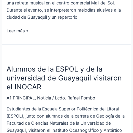
una retreta musical en el centro comercial Mall del Sol.
Durante el evento, se interpretaron melodías alusivas a la
ciudad de Guayaquil y un repertorio
Leer más »
Alumnos
de
Alumnos de la ESPOL y de la
la
ESPOL
universidad de Guayaquil visitaron
y
el INOCAR
de
la
A1 PRINCIPAL
,
Noticia
/
Lcdo. Rafael Pombo
universidad
Estudiantes de la Escuela Superior Politécnica del Litoral
de
(ESPOL), junto con alumnos de la carrera de Geología de la
Guayaquil
Facultad de Ciencias Naturales de la Universidad de
visitaron
Guayaquil, visitaron el Instituto Oceanográfico y Antártico
el