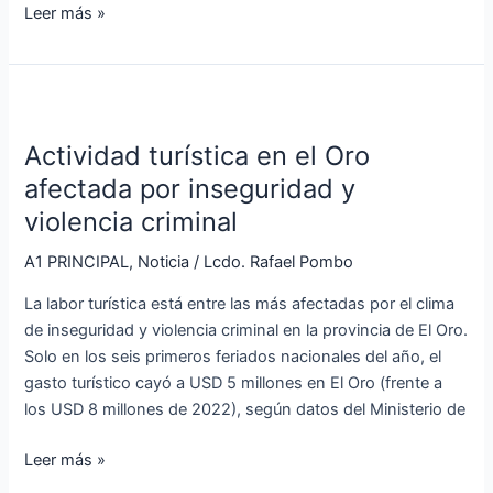
Leer más »
Actividad
turística
Actividad turística en el Oro
en
el
afectada por inseguridad y
Oro
violencia criminal
afectada
por
A1 PRINCIPAL
,
Noticia
/
Lcdo. Rafael Pombo
inseguridad
La labor turística está entre las más afectadas por el clima
y
de inseguridad y violencia criminal en la provincia de El Oro.
violencia
Solo en los seis primeros feriados nacionales del año, el
criminal
gasto turístico cayó a USD 5 millones en El Oro (frente a
los USD 8 millones de 2022), según datos del Ministerio de
Leer más »