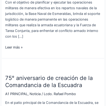
Esmeraldas
Con el objetivo de planificar y ejecutar las operaciones
militares de manera efectiva en los repartos navales de la
jurisdicción, la Base Naval de Esmeraldas, brinda el soporte
logístico de manera permanente en las operaciones
militares que realiza la armada ecuatoriana y la Fuerza de
Tarea Conjunta, para enfrentar el conflicto armado interno
con los […]
Leer más »
75°
aniversario
75° aniversario de creación de la
de
creación
Comandancia de la Escuadra
de
A1 PRINCIPAL
,
Noticia
/
Lcdo. Rafael Pombo
la
Comandancia
En el patio principal de la Comandancia de la Escuadra, se
de