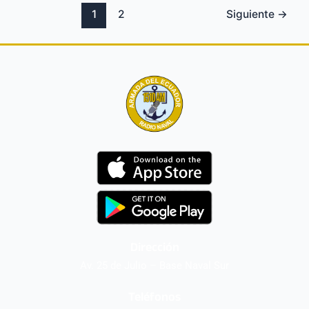
1
2
Siguiente
→
Dirección
Av. 25 de Julio – Base Naval Sur
Teléfonos