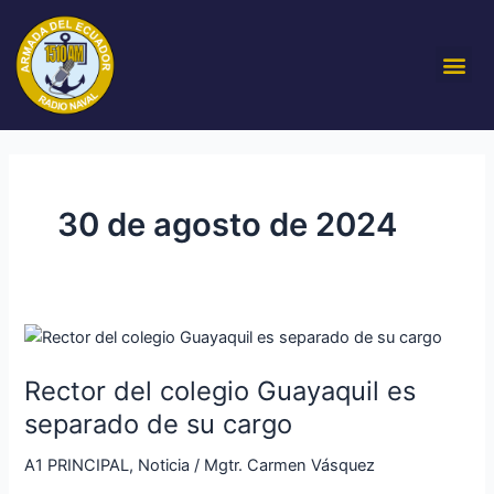
Ir
al
Me
contenido
30 de agosto de 2024
Rector
del
Rector del colegio Guayaquil es
colegio
Guayaquil
separado de su cargo
es
A1 PRINCIPAL
,
Noticia
/
Mgtr. Carmen Vásquez
separado