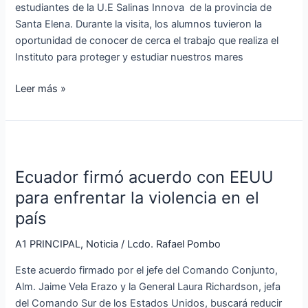
INOCAR
estudiantes de la U.E Salinas Innova de la provincia de
Santa Elena. Durante la visita, los alumnos tuvieron la
oportunidad de conocer de cerca el trabajo que realiza el
Instituto para proteger y estudiar nuestros mares
Leer más »
Ecuador
firmó
Ecuador firmó acuerdo con EEUU
acuerdo
con
para enfrentar la violencia en el
EEUU
país
para
enfrentar
A1 PRINCIPAL
,
Noticia
/
Lcdo. Rafael Pombo
la
Este acuerdo firmado por el jefe del Comando Conjunto,
violencia
Alm. Jaime Vela Erazo y la General Laura Richardson, jefa
en
del Comando Sur de los Estados Unidos, buscará reducir