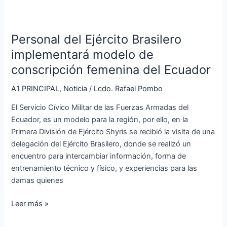
Personal
del
Personal del Ejército Brasilero
Ejército
Brasilero
implementará modelo de
implementará
conscripción femenina del Ecuador
modelo
de
A1 PRINCIPAL
,
Noticia
/
Lcdo. Rafael Pombo
conscripción
El Servicio Cívico Militar de las Fuerzas Armadas del
femenina
Ecuador, es un modelo para la región, por ello, en la
del
Primera División de Ejército Shyris se recibió la visita de una
Ecuador
delegación del Ejército Brasilero, donde se realizó un
encuentro para intercambiar información, forma de
entrenamiento técnico y físico, y experiencias para las
damas quienes
Leer más »