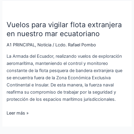
Vuelos
para
Vuelos para vigilar flota extranjera
vigilar
flota
en nuestro mar ecuatoriano
extranjera
A1 PRINCIPAL
,
Noticia
/
Lcdo. Rafael Pombo
en
nuestro
La Armada del Ecuador, realizando vuelos de exploración
mar
aeromarítima, manteniendo el control y monitoreo
ecuatoriano
constante de la flota pesquera de bandera extranjera que
se encuentra fuera de la Zona Económica Exclusiva
Continental e Insular. De esta manera, la fuerza naval
reafirma su compromiso de trabajar por la seguridad y
protección de los espacios marítimos jurisdiccionales.
Leer más »