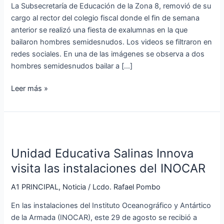
de
La Subsecretaría de Educación de la Zona 8, removió de su
su
cargo al rector del colegio fiscal donde el fin de semana
cargo
anterior se realizó una fiesta de exalumnas en la que
bailaron hombres semidesnudos. Los videos se filtraron en
redes sociales. En una de las imágenes se observa a dos
hombres semidesnudos bailar a […]
Leer más »
Unidad
Educativa
Unidad Educativa Salinas Innova
Salinas
Innova
visita las instalaciones del INOCAR
visita
A1 PRINCIPAL
,
Noticia
/
Lcdo. Rafael Pombo
las
instalaciones
En las instalaciones del Instituto Oceanográfico y Antártico
del
de la Armada (INOCAR), este 29 de agosto se recibió a