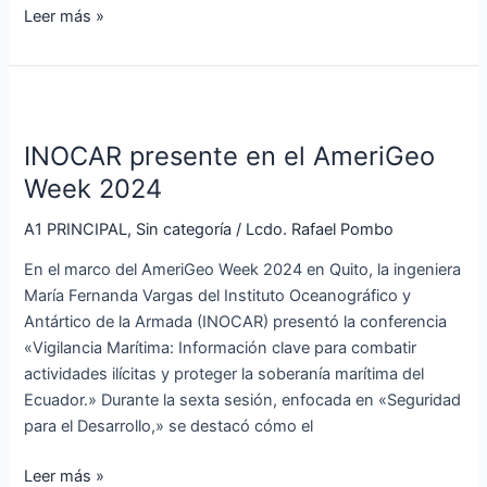
Leer más »
INOCAR
presente
INOCAR presente en el AmeriGeo
en
el
Week 2024
AmeriGeo
A1 PRINCIPAL
,
Sin categoría
/
Lcdo. Rafael Pombo
Week
2024
En el marco del AmeriGeo Week 2024 en Quito, la ingeniera
María Fernanda Vargas del Instituto Oceanográfico y
Antártico de la Armada (INOCAR) presentó la conferencia
«Vigilancia Marítima: Información clave para combatir
actividades ilícitas y proteger la soberanía marítima del
Ecuador.» Durante la sexta sesión, enfocada en «Seguridad
para el Desarrollo,» se destacó cómo el
Leer más »