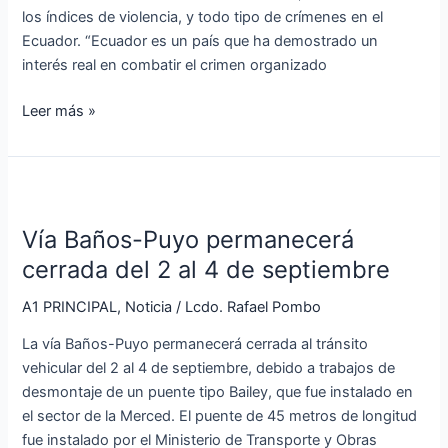
el
los índices de violencia, y todo tipo de crímenes en el
país
Ecuador. “Ecuador es un país que ha demostrado un
interés real en combatir el crimen organizado
Leer más »
Vía
Baños-
Vía Baños-Puyo permanecerá
Puyo
permanecerá
cerrada del 2 al 4 de septiembre
cerrada
A1 PRINCIPAL
,
Noticia
/
Lcdo. Rafael Pombo
del
2
La vía Baños-Puyo permanecerá cerrada al tránsito
al
vehicular del 2 al 4 de septiembre, debido a trabajos de
4
desmontaje de un puente tipo Bailey, que fue instalado en
de
el sector de la Merced. El puente de 45 metros de longitud
septiembre
fue instalado por el Ministerio de Transporte y Obras