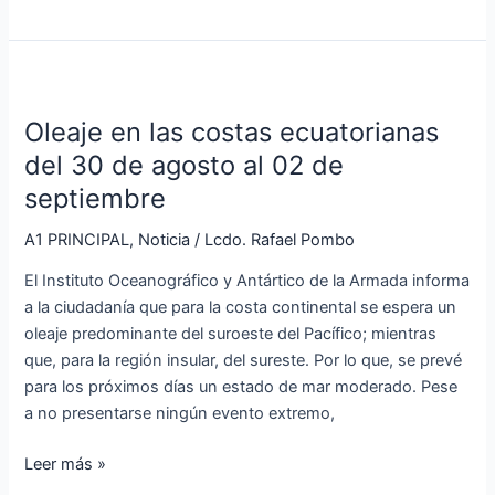
Oleaje
en
Oleaje en las costas ecuatorianas
las
costas
del 30 de agosto al 02 de
ecuatorianas
septiembre
del
30
A1 PRINCIPAL
,
Noticia
/
Lcdo. Rafael Pombo
de
El Instituto Oceanográfico y Antártico de la Armada informa
agosto
a la ciudadanía que para la costa continental se espera un
al
oleaje predominante del suroeste del Pacífico; mientras
02
que, para la región insular, del sureste. Por lo que, se prevé
de
para los próximos días un estado de mar moderado. Pese
septiembre
a no presentarse ningún evento extremo,
Leer más »