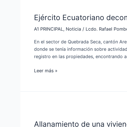
Ejército
Ecuatoriano
Ejército Ecuatoriano deco
decomisó
armas
A1 PRINCIPAL
,
Noticia
/
Lcdo. Rafael Pomb
y
municiones
En el sector de Quebrada Seca, cantón Areni
en
donde se tenía información sobre actividad
Arenillas
registro en las propiedades, encontrando 
Leer más »
Allanamiento
de
Allanamiento de una vivi
una