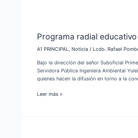
Programa
radial
Programa radial educativo
educativo
“Mar,
A1 PRINCIPAL
,
Noticia
/
Lcdo. Rafael Pomb
Vida
y
Bajo la dirección del señor Suboficial Pri
Ambiente”
Servidora Pública Ingeniera Ambiental Yule
en
quienes hacen la difusión en torno a la con
Radio
Naval
Leer más »
Mantenimiento