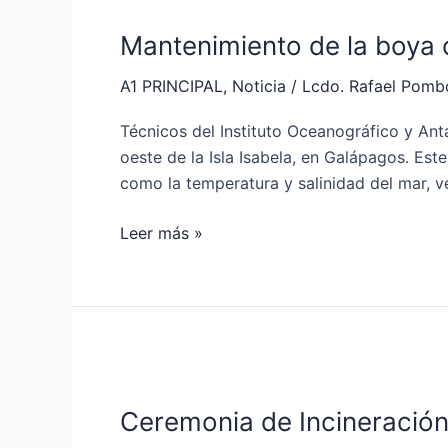
de
Mantenimiento de la boya o
la
boya
A1 PRINCIPAL
,
Noticia
/
Lcdo. Rafael Pomb
oceanográfica
ubicada
Técnicos del Instituto Oceanográfico y An
al
oeste de la Isla Isabela, en Galápagos. Es
oeste
como la temperatura y salinidad del mar, ve
de
la
Leer más »
Isla
Isabela
Ceremonia
de
Ceremonia de Incineración
Incineración
de