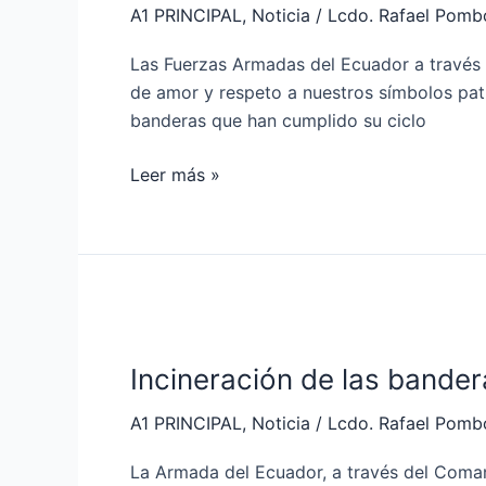
A1 PRINCIPAL
,
Noticia
/
Lcdo. Rafael Pomb
la
Bandera
Las Fuerzas Armadas del Ecuador a través 
que
de amor y respeto a nuestros símbolos patri
ha
banderas que han cumplido su ciclo
cumplido
su
Leer más »
ciclo
de
uso
en
Galápagos
Incineración
de
Incineración de las bande
las
banderas
A1 PRINCIPAL
,
Noticia
/
Lcdo. Rafael Pomb
e
insignias
La Armada del Ecuador, a través del Coman