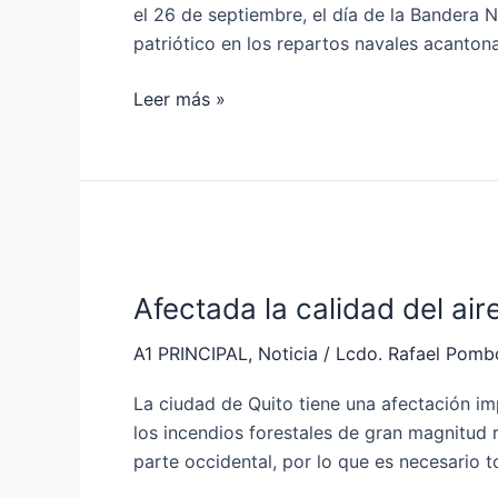
en
el 26 de septiembre, el día de la Bandera N
el
patriótico en los repartos navales acanton
Comando
de
Leer más »
Operaciones
Norte
Afectada
la
Afectada la calidad del air
calidad
del
A1 PRINCIPAL
,
Noticia
/
Lcdo. Rafael Pomb
aire
por
La ciudad de Quito tiene una afectación imp
incendios
los incendios forestales de gran magnitud r
forestales
parte occidental, por lo que es necesario 
en