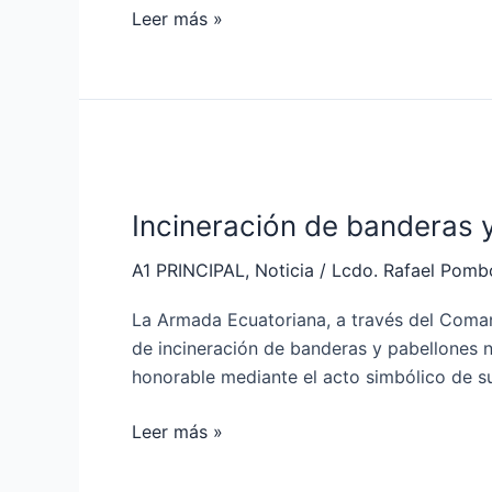
quito
Leer más »
Incineración
de
Incineración de banderas y
banderas
y
A1 PRINCIPAL
,
Noticia
/
Lcdo. Rafael Pomb
pabellones
nacionales
La Armada Ecuatoriana, a través del Coman
que
de incineración de banderas y pabellones n
cumplieron
honorable mediante el acto simbólico de s
su
ciclo
Leer más »
de
vida