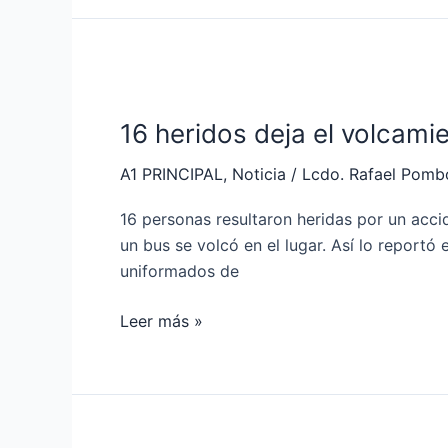
útil
16
heridos
16 heridos deja el volcami
deja
el
A1 PRINCIPAL
,
Noticia
/
Lcdo. Rafael Pomb
volcamiento
de
16 personas resultaron heridas por un acci
bus
un bus se volcó en el lugar. Así lo reportó
en
uniformados de
el
sur
Leer más »
de
Quito