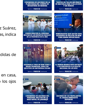
z Suárez,
s, indica
edidas de
 en casa,
 los ojos