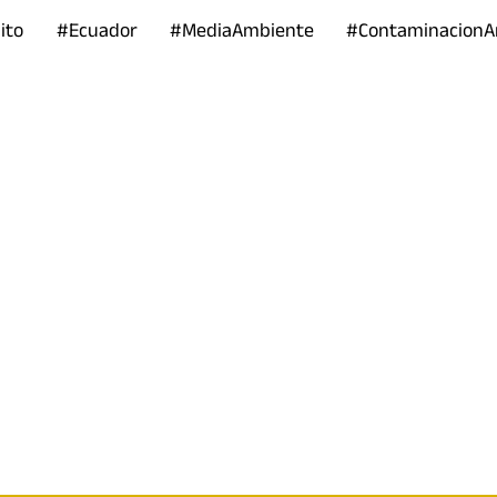
uito #Ecuador #MediaAmbiente #ContaminacionAm