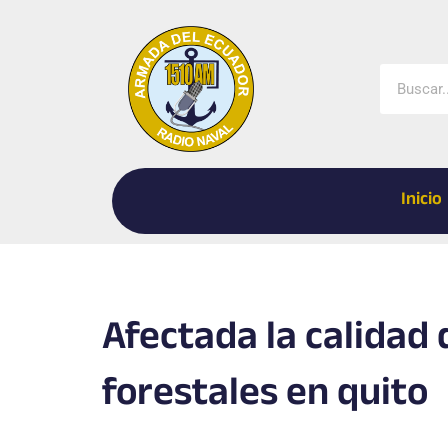
Ir
al
contenido
Buscar
Inicio
Afectada la calidad 
forestales en quito