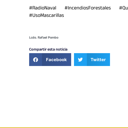
#RadioNaval #IncendiosForestales #Q
#UsoMascarillas
Lcdo. Rafael Pombo
Compartir esta noticia
Facebook
Twitter