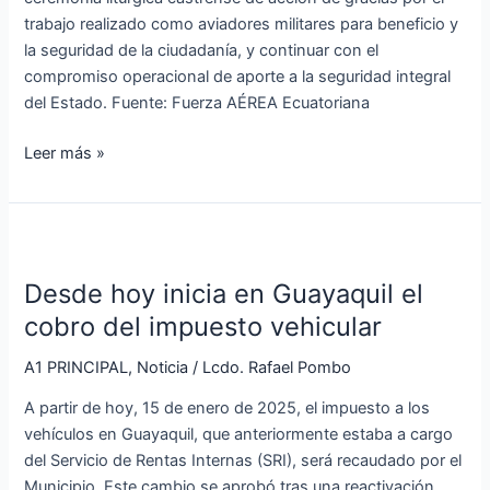
trabajo realizado como aviadores militares para beneficio y
la seguridad de la ciudadanía, y continuar con el
compromiso operacional de aporte a la seguridad integral
del Estado. Fuente: Fuerza AÉREA Ecuatoriana
Leer más »
Desde
hoy
Desde hoy inicia en Guayaquil el
inicia
en
cobro del impuesto vehicular
Guayaquil
A1 PRINCIPAL
,
Noticia
/
Lcdo. Rafael Pombo
el
cobro
A partir de hoy, 15 de enero de 2025, el impuesto a los
del
vehículos en Guayaquil, que anteriormente estaba a cargo
impuesto
del Servicio de Rentas Internas (SRI), será recaudado por el
vehicular
Municipio. Este cambio se aprobó tras una reactivación