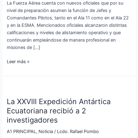
pilotos
La Fuerza Aérea cuenta con nuevos oficiales que por su
nivel de preparación asumen la función de Jefes y
Comandantes Pilotos, tanto en el Ala 11 como en el Ala 22
y en la ESMA. Mencionados oficiales alcanzaron distintas
calificaciones y niveles de alistamiento operativo y que
continuarán empleándose de manera profesional en
misiones de […]
Leer más »
La
XXVIII
La XXVIII Expedición Antártica
Expedición
Antártica
Ecuatoriana recibió a 2
Ecuatoriana
investigadores
recibió
a
A1 PRINCIPAL
,
Noticia
/
Lcdo. Rafael Pombo
2