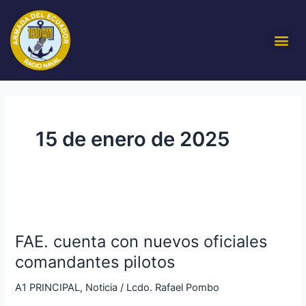
Ir
al
Me
contenido
15 de enero de 2025
FAE.
cuenta
FAE. cuenta con nuevos oficiales
con
nuevos
comandantes pilotos
oficiales
A1 PRINCIPAL
,
Noticia
/
Lcdo. Rafael Pombo
comandantes