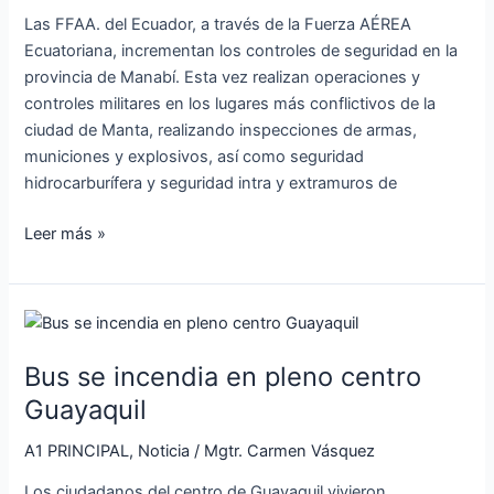
la
Las FFAA. del Ecuador, a través de la Fuerza AÉREA
provincia
Ecuatoriana, incrementan los controles de seguridad en la
de
provincia de Manabí. Esta vez realizan operaciones y
Manabí
controles militares en los lugares más conflictivos de la
ciudad de Manta, realizando inspecciones de armas,
municiones y explosivos, así como seguridad
hidrocarburífera y seguridad intra y extramuros de
Leer más »
Bus
se
Bus se incendia en pleno centro
incendia
en
Guayaquil
pleno
A1 PRINCIPAL
,
Noticia
/
Mgtr. Carmen Vásquez
centro
Guayaquil
Los ciudadanos del centro de Guayaquil vivieron