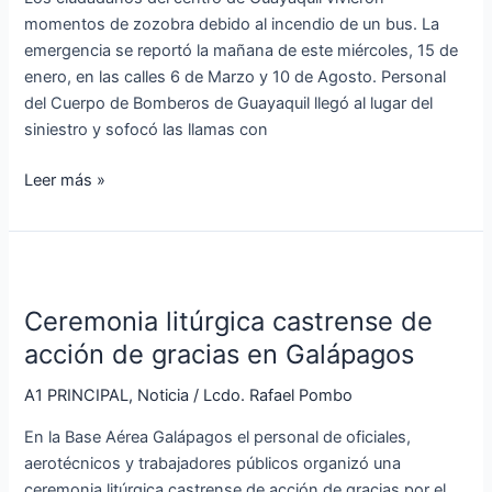
momentos de zozobra debido al incendio de un bus. La
emergencia se reportó la mañana de este miércoles, 15 de
enero, en las calles 6 de Marzo y 10 de Agosto. Personal
del Cuerpo de Bomberos de Guayaquil llegó al lugar del
siniestro y sofocó las llamas con
Leer más »
Ceremonia
litúrgica
Ceremonia litúrgica castrense de
castrense
de
acción de gracias en Galápagos
acción
A1 PRINCIPAL
,
Noticia
/
Lcdo. Rafael Pombo
de
gracias
En la Base Aérea Galápagos el personal de oficiales,
en
aerotécnicos y trabajadores públicos organizó una
Galápagos
ceremonia litúrgica castrense de acción de gracias por el