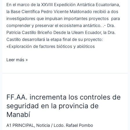
En el marco de la XXVIII Expedición Antártica Ecuatoriana,
investigadores
la Base Científica Pedro Vicente Maldonado recibió a dos
investigadores que impulsan importantes proyectos para
comprender y preservar el ecosistema antártico. .- Dra.
Patricia Castillo Briceño Desde la Uleam Ecuador, la Dra.
Castillo desarrollará la etapa final de su proyecto:
«Exploración de factores bióticos y abióticos
Leer más »
FF.AA.
incrementa
FF.AA. incrementa los controles de
los
controles
seguridad en la provincia de
de
Manabí
seguridad
en
A1 PRINCIPAL
,
Noticia
/
Lcdo. Rafael Pombo