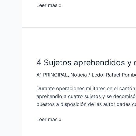
Santa
Leer más »
Elena
4
Sujetos
4 Sujetos aprehendidos y
aprehendidos
y
A1 PRINCIPAL
,
Noticia
/
Lcdo. Rafael Pomb
decomiso
de
Durante operaciones militares en el cantón
150
aprehendió a cuatro sujetos y se decomisó 
dosis
puestos a disposición de las autoridades c
de
SCSF
Leer más »
en
Quevedo