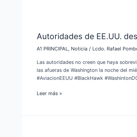
Autoridades
de
Autoridades de EE.UU. des
EE.UU.
descartaron
A1 PRINCIPAL
,
Noticia
/
Lcdo. Rafael Pomb
que
haya
Las autoridades no creen que haya sobreviv
supervivientes
las afueras de Washington la noche del mi
del
#AviacionEEUU #BlackHawk #WashintonDC 
accidente
aéreo
Leer más »
Ampliación