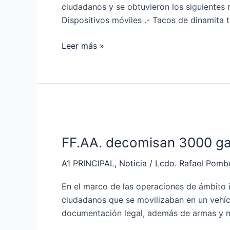
ciudadanos y se obtuvieron los siguientes r
Dispositivos móviles .- Tacos de dinamita t
Leer más »
FF.AA.
decomisan
FF.AA. decomisan 3000 ga
3000
galones
A1 PRINCIPAL
,
Noticia
/
Lcdo. Rafael Pomb
de
combustible
En el marco de las operaciones de ámbito 
y
ciudadanos que se movilizaban en un vehícu
armamento
documentación legal, además de armas y mu
en