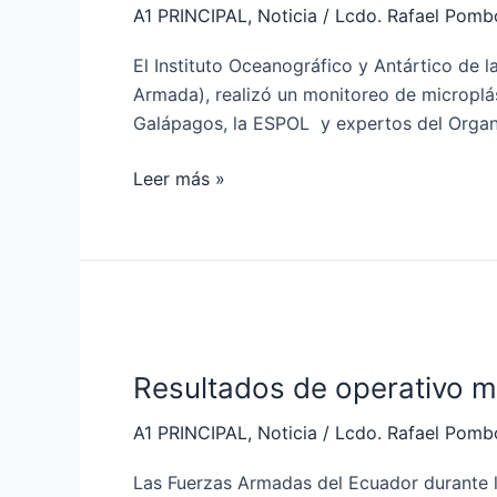
A1 PRINCIPAL
,
Noticia
/
Lcdo. Rafael Pomb
diferentes
áreas
El Instituto Oceanográfico y Antártico de 
del
Armada), realizó un monitoreo de microplás
archipiélago
Galápagos, la ESPOL y expertos del Organ
Leer más »
Resultados
de
Resultados de operativo mi
operativo
militar
A1 PRINCIPAL
,
Noticia
/
Lcdo. Rafael Pomb
en
Playas
Las Fuerzas Armadas del Ecuador durante la