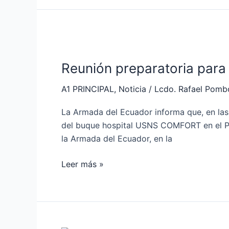
Reunión
preparatoria
Reunión preparatoria para
para
la
A1 PRINCIPAL
,
Noticia
/
Lcdo. Rafael Pomb
visita
del
La Armada del Ecuador informa que, en las i
buque
del buque hospital USNS COMFORT en el Pu
hospital
la Armada del Ecuador, en la
USNS
COMFORT
Leer más »
en
Manta