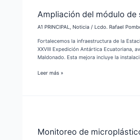
del
Ampliación del módulo de 
módulo
de
A1 PRINCIPAL
,
Noticia
/
Lcdo. Rafael Pomb
servicios
en
Fortalecemos la infraestructura de la Esta
la
XXVIII Expedición Antártica Ecuatoriana, a
Estación
Maldonado. Esta mejora incluye la instalaci
Científica
Pedro
Leer más »
Vicente
Maldonado
Monitoreo
de
Monitoreo de microplástico
microplásticos
en