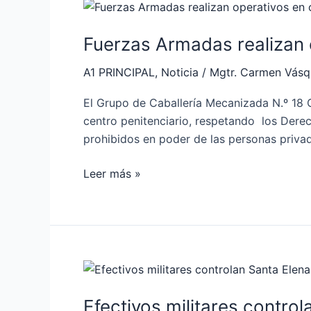
Fuerzas
Armadas
Fuerzas Armadas realizan 
realizan
operativos
A1 PRINCIPAL
,
Noticia
/
Mgtr. Carmen Vás
en
cárcel
El Grupo de Caballería Mecanizada N.º 18 C
de
centro penitenciario, respetando los Dere
Loja
prohibidos en poder de las personas privada
Leer más »
Efectivos
militares
Efectivos militares contro
controlan