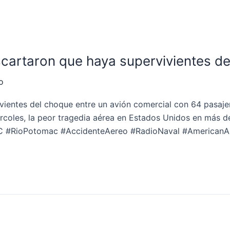
cartaron que haya supervivientes de
o
ientes del choque entre un avión comercial con 64 pasajero
ércoles, la peor tragedia aérea en Estados Unidos en más 
#RioPotomac #AccidenteAereo #RadioNaval #AmericanAir