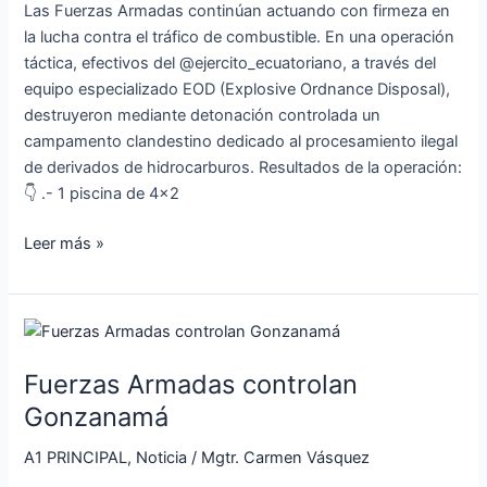
Las Fuerzas Armadas continúan actuando con firmeza en
Sucumbíos
la lucha contra el tráfico de combustible. En una operación
táctica, efectivos del @ejercito_ecuatoriano, a través del
equipo especializado EOD (Explosive Ordnance Disposal),
destruyeron mediante detonación controlada un
campamento clandestino dedicado al procesamiento ilegal
de derivados de hidrocarburos. Resultados de la operación:
👇 .- 1 piscina de 4×2
Leer más »
Fuerzas
Armadas
Fuerzas Armadas controlan
controlan
Gonzanamá
Gonzanamá
A1 PRINCIPAL
,
Noticia
/
Mgtr. Carmen Vásquez