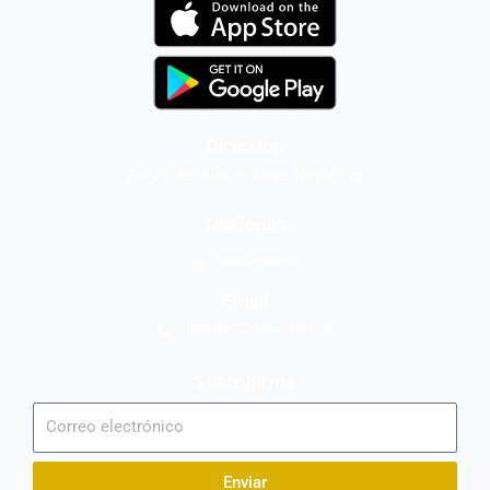
Dirección
Av. 25 de Julio – Base Naval Sur
Teléfonos
0994209939
Email
info@radionaval.com.ec
Suscribirme
Correo
electrónico
Enviar