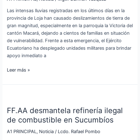
las
Las intensas lluvias registradas en los últimos días en la
lluvias
provincia de Loja han causado deslizamientos de tierra de
gran magnitud, especialmente en la parroquia la Victoria del
cantón Macará, dejando a cientos de familias en situación
de vulnerabilidad. Frente a esta emergencia, el Ejército
Ecuatoriano ha desplegado unidades militares para brindar
apoyo inmediato a
Leer más »
FF.AA
desmantela
FF.AA desmantela refinería ilegal
refinería
ilegal
de combustible en Sucumbíos
de
A1 PRINCIPAL
,
Noticia
/
Lcdo. Rafael Pombo
combustible
en