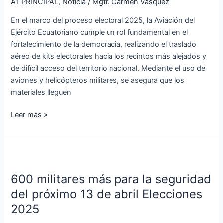
A1 PRINCIPAL
,
Noticia
/
Mgtr. Carmen Vásquez
de
kits
En el marco del proceso electoral 2025, la Aviación del
electorales
Ejército Ecuatoriano cumple un rol fundamental en el
fortalecimiento de la democracia, realizando el traslado
aéreo de kits electorales hacia los recintos más alejados y
de difícil acceso del territorio nacional. Mediante el uso de
aviones y helicópteros militares, se asegura que los
materiales lleguen
Leer más »
600
militares
600 militares más para la seguridad
más
para
del próximo 13 de abril Elecciones
la
2025
seguridad