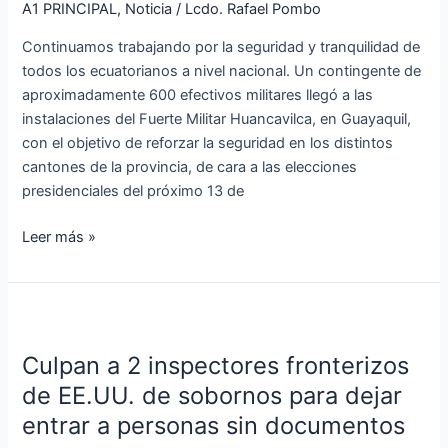
del
A1 PRINCIPAL
,
Noticia
/
Lcdo. Rafael Pombo
próximo
Continuamos trabajando por la seguridad y tranquilidad de
13
todos los ecuatorianos a nivel nacional. Un contingente de
de
aproximadamente 600 efectivos militares llegó a las
abril
instalaciones del Fuerte Militar Huancavilca, en Guayaquil,
Elecciones
con el objetivo de reforzar la seguridad en los distintos
2025
cantones de la provincia, de cara a las elecciones
presidenciales del próximo 13 de
Leer más »
Culpan
a
Culpan a 2 inspectores fronterizos
2
inspectores
de EE.UU. de sobornos para dejar
fronterizos
entrar a personas sin documentos
de