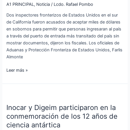
EE.UU.
A1 PRINCIPAL
,
Noticia
/
Lcdo. Rafael Pombo
de
Dos inspectores fronterizos de Estados Unidos en el sur
sobornos
de California fueron acusados ​​de aceptar miles de dólares
para
en sobornos para permitir que personas ingresaran al país
dejar
a través del puerto de entrada más transitado del país sin
entrar
mostrar documentos, dijeron los fiscales. Los oficiales de
a
Aduanas y Protección Fronteriza de Estados Unidos, Farlis
personas
Almonte
sin
documentos
Leer más »
Inocar
y
Inocar y Digeim participaron en la
Digeim
participaron
conmemoración de los 12 años de
en
ciencia antártica
la