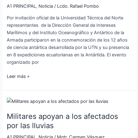
conmemoración
A1 PRINCIPAL
,
Noticia
/
Lcdo. Rafael Pombo
de
Por invitación oficial de la Universidad Técnica del Norte
los
representantes de la Dirección General de Intereses
12
Marítimos y del Instituto Oceanográfico y Antártico de la
años
Armada participaron en la conmemoración de los 12 años
de
de ciencia antártica desarrollada por la UTN y su presencia
ciencia
en 8 expediciones ecuatorianas en la Antártida. El evento
antártica
organizado por
Leer más »
Militares
apoyan
Militares apoyan a los afectados
a
los
por las lluvias
afectados
A1 PRINCIPAL
,
Noticia
/
Mgtr. Carmen Vásquez
por