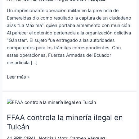
Esmeraldas
Un impresionante operación militar en la provincia de
Esmeraldas dio como resultado la captura de un ciudadano
alias “La Máxima”, quien portaba armamento con munición.
Al parecer el detenido pertenecía a la organización delictiva
“Gánster”. El sujeto fue entregado a las autoridades
competentes para los trámites correspondientes. Con
estas operaciones, Fuerzas Armadas del Ecuador
desarticula […]
Leer más »
FFAA
controla
FFAA controla la minería ilegal en
la
minería
Tulcán
ilegal
A1 PRINCIPAL
,
Noticia
/
Mgtr. Carmen Vásquez
en