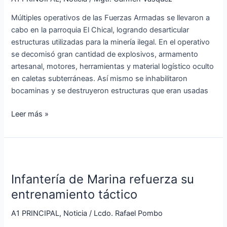
Tulcán
Múltiples operativos de las Fuerzas Armadas se llevaron a
cabo en la parroquia El Chical, logrando desarticular
estructuras utilizadas para la minería ilegal. En el operativo
se decomisó gran cantidad de explosivos, armamento
artesanal, motores, herramientas y material logístico oculto
en caletas subterráneas. Así mismo se inhabilitaron
bocaminas y se destruyeron estructuras que eran usadas
Leer más »
Infantería
de
Infantería de Marina refuerza su
Marina
refuerza
entrenamiento táctico
su
A1 PRINCIPAL
,
Noticia
/
Lcdo. Rafael Pombo
entrenamiento