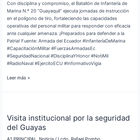
táctico
Con disciplina y compromiso, el Batallón de Infantería de
Marina N.º 20 “Guayaquil” ejecuta jornadas de instrucción
en el polígono de tiro, fortaleciendo las capacidades
operativas del personal militar para responder con eficacia
ante cualquier amenaza. ¡Preparados para defender a la
Patria! Fuente: Armada del Ecuador #InfanteríaDeMarina
#CapacitaciónMilitar #FuerzasArmadasEc
#SeguridadNacional #DisciplinaYHonor #NotiMil
#RadioNaval #EjercitoECU #InformativoVigia
Leer más »
Visita
institucional
Visita institucional por la seguridad
por
la
del Guayas
seguridad
A1 PRINCIPAL
,
Noticia
/
Lcdo. Rafael Pombo
del