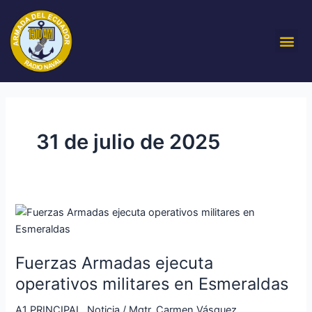
Ir
al
Me
contenido
31 de julio de 2025
Fuerzas
Armadas
ejecuta
Fuerzas Armadas ejecuta
operativos
militares
operativos militares en Esmeraldas
en
A1 PRINCIPAL
,
Noticia
/
Mgtr. Carmen Vásquez