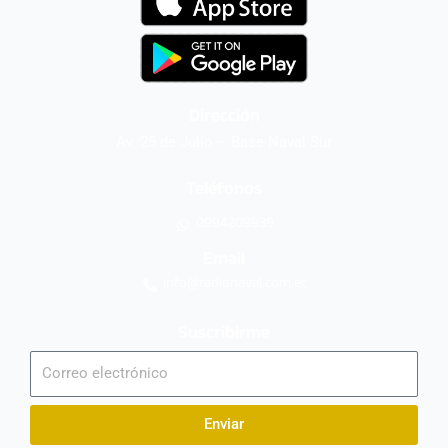
Dirección
Av. 25 de Julio – Base Naval Sur
Teléfonos
0994209939
Email
info@radionaval.com.ec
Suscribirme
Correo
electrónico
Enviar