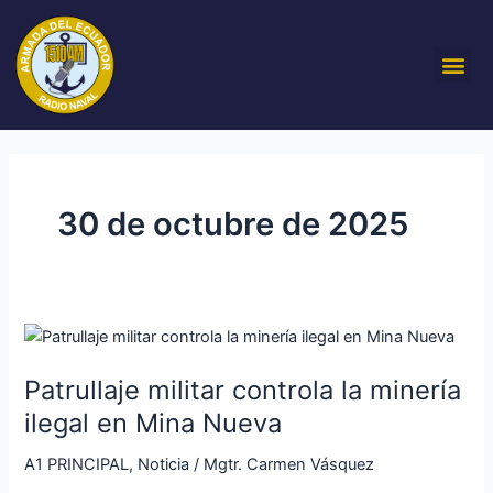
Ir
al
Me
contenido
30 de octubre de 2025
Patrullaje
militar
Patrullaje militar controla la minería
controla
la
ilegal en Mina Nueva
minería
A1 PRINCIPAL
,
Noticia
/
Mgtr. Carmen Vásquez
ilegal