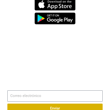
Dirección
Av. 25 de Julio – Base Naval Sur
Teléfonos
0994209939
Email
info@radionaval.com.ec
Suscribirme
Correo
electrónico
Enviar