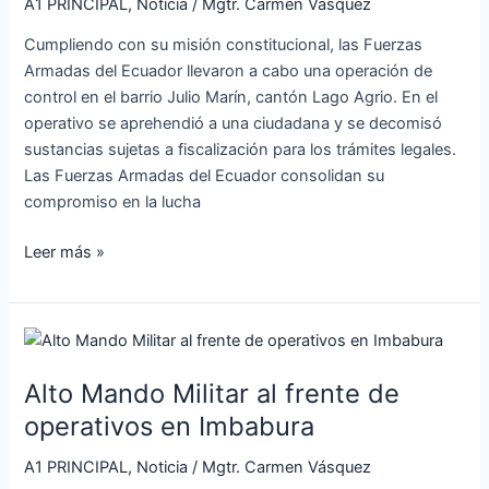
A1 PRINCIPAL
,
Noticia
/
Mgtr. Carmen Vásquez
en
Lago
Cumpliendo con su misión constitucional, las Fuerzas
Agrio
Armadas del Ecuador llevaron a cabo una operación de
control en el barrio Julio Marín, cantón Lago Agrio. En el
operativo se aprehendió a una ciudadana y se decomisó
sustancias sujetas a fiscalización para los trámites legales.
Las Fuerzas Armadas del Ecuador consolidan su
compromiso en la lucha
Leer más »
Alto
Mando
Alto Mando Militar al frente de
Militar
al
operativos en Imbabura
frente
A1 PRINCIPAL
,
Noticia
/
Mgtr. Carmen Vásquez
de