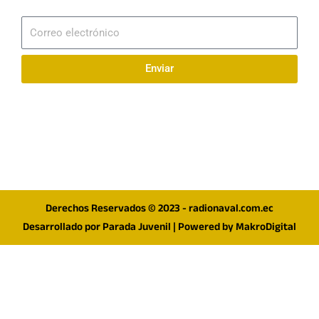
Suscribirme
Correo
electrónico
Enviar
Síguenos en redes
F
I
T
a
n
w
c
s
i
e
t
t
Derechos Reservados © 2023 - radionaval.com.ec
b
a
t
Desarrollado por
Parada Juvenil
| Powered by
MakroDigital
o
g
e
o
r
r
k
a
m