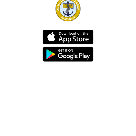
Dirección
Av. 25 de Julio – Base Naval Sur
Teléfonos
0994209939
Email
info@radionaval.com.ec