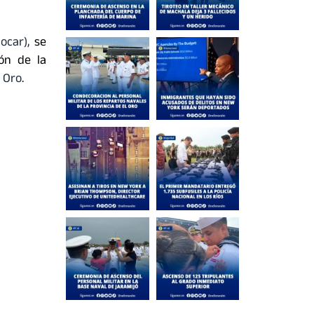
nocar),
se
ón de la
l Oro
.