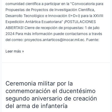
Innovación
comunidad científica a participar en la “Convocatoria para
(I+D+i)
Propuestas de Proyectos de Investigación Científica,
para
Desarrollo Tecnológico e Innovación (I+D+i) para la XXVIII
la
Expedición Antártica Ecuatoriana” ¡POSTULACIONES
XXVIII
ABIERTAS! Cierre de recepción de propuestas: 1 de julio
Expedición
2024 Para más información puede contactarnos a través
Antártica
del correo:
proyectos.antarticos@inocar.mil.ec
. Fuente:
Ecuatoriana”
Leer más »
Ceremonia
militar
Ceremonia militar por la
por
la
conmemoración el ducentésimo
conmemoración
segundo aniversario de creación
el
del arma de infantería
ducentésimo