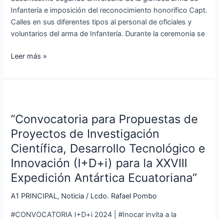
del
Infantería e imposición del reconocimiento honorífico Capt.
Ejército
Calles en sus diferentes tipos al personal de oficiales y
en
voluntarios del arma de Infantería. Durante la ceremonia se
Orellana
Leer más »
“Convocatoria
para
“Convocatoria para Propuestas de
Propuestas
de
Proyectos de Investigación
Proyectos
Científica, Desarrollo Tecnológico e
de
Innovación (I+D+i) para la XXVIII
Investigación
Expedición Antártica Ecuatoriana”
Científica,
Desarrollo
A1 PRINCIPAL
,
Noticia
/
Lcdo. Rafael Pombo
Tecnológico
e
#CONVOCATORIA I+D+i 2024 | #Inocar invita a la