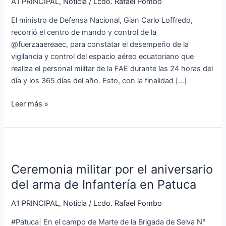
centro
A1 PRINCIPAL
,
Noticia
/
Lcdo. Rafael Pombo
de
El ministro de Defensa Nacional, Gian Carlo Loffredo,
mando
recorrió el centro de mando y control de la
y
@fuerzaaereaec, para constatar el desempeño de la
control
vigilancia y control del espacio aéreo ecuatoriano que
de
realiza el personal militar de la FAE durante las 24 horas del
la
día y los 365 días del año. Esto, con la finalidad […]
FAE
Leer más »
Ceremonia
militar
Ceremonia militar por el aniversario
por
el
del arma de Infantería en Patuca
aniversario
A1 PRINCIPAL
,
Noticia
/
Lcdo. Rafael Pombo
del
arma
#Patuca| En el campo de Marte de la Brigada de Selva N°