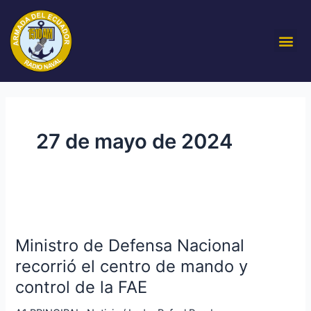
Ir
al
Me
contenido
27 de mayo de 2024
Ministro
de
Ministro de Defensa Nacional
Defensa
Nacional
recorrió el centro de mando y
recorrió
control de la FAE
el