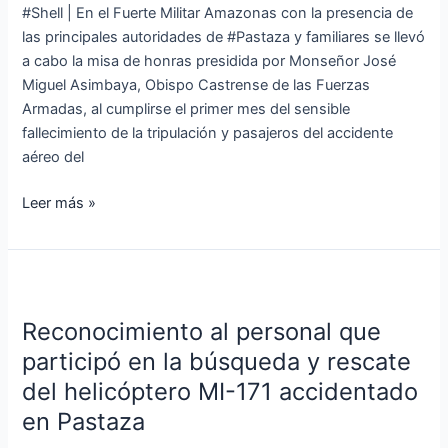
#Shell | En el Fuerte Militar Amazonas con la presencia de
aéreo
las principales autoridades de #Pastaza y familiares se llevó
suscitado
a cabo la misa de honras presidida por Monseñor José
en
Miguel Asimbaya, Obispo Castrense de las Fuerzas
Pastaza
Armadas, al cumplirse el primer mes del sensible
fallecimiento de la tripulación y pasajeros del accidente
aéreo del
Leer más »
Reconocimiento
al
Reconocimiento al personal que
personal
que
participó en la búsqueda y rescate
participó
del helicóptero MI-171 accidentado
en
en Pastaza
la