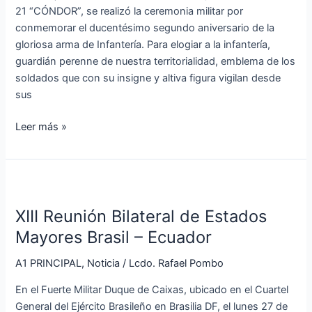
de
21 “CÓNDOR”, se realizó la ceremonia militar por
Infantería
conmemorar el ducentésimo segundo aniversario de la
en
gloriosa arma de Infantería. Para elogiar a la infantería,
Patuca
guardián perenne de nuestra territorialidad, emblema de los
soldados que con su insigne y altiva figura vigilan desde
sus
Leer más »
XIII
Reunión
XIII Reunión Bilateral de Estados
Bilateral
de
Mayores Brasil – Ecuador
Estados
A1 PRINCIPAL
,
Noticia
/
Lcdo. Rafael Pombo
Mayores
Brasil
En el Fuerte Militar Duque de Caixas, ubicado en el Cuartel
–
General del Ejército Brasileño en Brasilia DF, el lunes 27 de