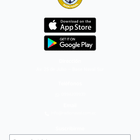
Dirección
Av. 25 de Julio – Base Naval Sur
Teléfonos
0994209939
Email
info@radionaval.com.ec
Suscribirme
Correo