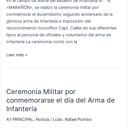
En el campo de Marte del Batallón de Infantería N.° 14
del
«MARAÑÓN», se realizó la ceremonia militar por
arma
conmemorar el ducentésimo segundo aniversario de la
de
gloriosa arma de Infantería e imposición del
infantería
reconocimiento honorífico Capt. Calles en sus diferentes
tipos al personal de oficiales y voluntarios del arma de
Infantería La ceremonia contó con la
Leer más »
Ceremonia
Militar
Ceremonia Militar por
por
conmemorarse
conmemorarse el día del Arma de
el
Infantería
día
del
A1 PRINCIPAL
,
Noticia
/
Lcdo. Rafael Pombo
Arma