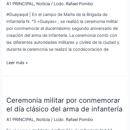
segundo
A1 PRINCIPAL
,
Noticia
/
Lcdo. Rafael Pombo
aniversario
#Guayaquil | En el campo de Marte de la Brigada de
de
Infantería N. °5 «Guayas» , se realizó la ceremonia militar
creación
por conmemorar el ducentésimo segundo aniversario de
del
creación del arma de Infantería. La ceremonia contó con
arma
las diferentes autoridades militares y civiles de la ciudad y
de
durante la ceremonia se realizó la condecoración de
infantería
Leer más »
Ceremonia
militar
Ceremonia militar por conmemorar
por
conmemorar
el día clásico del arma de infantería
el
A1 PRINCIPAL
,
Noticia
/
Lcdo. Rafael Pombo
día
clásico