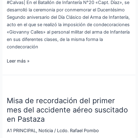
#Calvas| En el Batallón de Infantería N°20 «Capt. Díaz», se
de
desarrolló la ceremonia por conmemorar el Ducentésimo
Infantería
Segundo aniversario del Día Clásico del Arma de Infantería,
acto en el que se realizó la imposición de condecoraciones
«Giovanny Calles» al personal militar del arma de Infantería
en sus diferentes clases, de la misma forma la
condecoración
Leer más »
Misa
de
Misa de recordación del primer
recordación
del
mes del accidente aéreo suscitado
primer
en Pastaza
mes
del
A1 PRINCIPAL
,
Noticia
/
Lcdo. Rafael Pombo
accidente