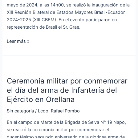
Ecuador
mayo de 2024, a las 14h00, se realizó la inauguración de la
XIII Reunión Bilateral de Estados Mayores Brasil-Ecuador
2024-2025 (XIII CBEM). En el evento participaron en
representación de Brasil el Sr. Grae.
Leer más »
Ceremonia
militar
Ceremonia militar por conmemorar
por
conmemorar
el día del arma de Infantería del
el
Ejército en Orellana
día
del
Sin categoría
/
Lcdo. Rafael Pombo
arma
En el campo de Marte de la Brigada de Selva N° 19 Napo,
de
se realizó la ceremonia militar por conmemorar el
Infantería
ducentésimo segundo aniversario de la gloriosa arma de