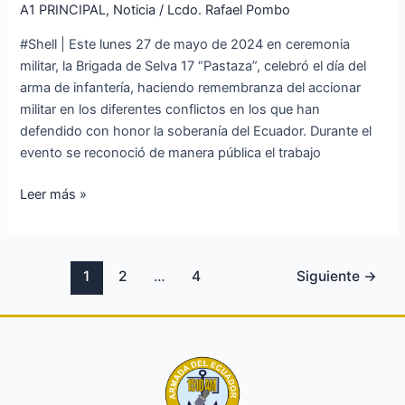
búsqueda
A1 PRINCIPAL
,
Noticia
/
Lcdo. Rafael Pombo
y
#Shell | Este lunes 27 de mayo de 2024 en ceremonia
rescate
militar, la Brigada de Selva 17 “Pastaza”, celebró el día del
del
arma de infantería, haciendo remembranza del accionar
helicóptero
militar en los diferentes conflictos en los que han
MI-
defendido con honor la soberanía del Ecuador. Durante el
171
evento se reconoció de manera pública el trabajo
accidentado
en
Leer más »
Pastaza
1
2
…
4
Siguiente
→