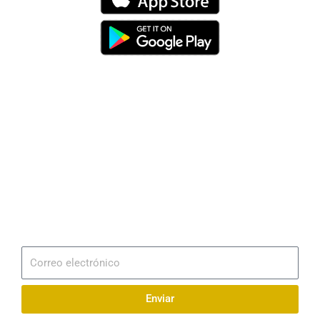
Dirección
Av. 25 de Julio – Base Naval Sur
Teléfonos
0994209939
Email
info@radionaval.com.ec
Suscribirme
Correo
electrónico
Enviar