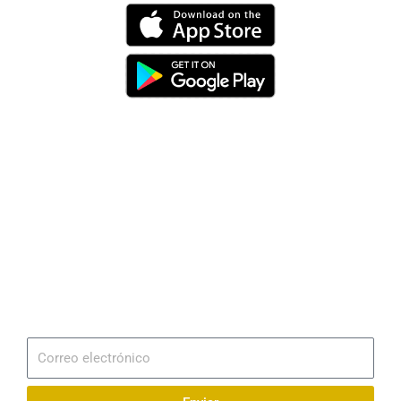
Dirección
Av. 25 de Julio – Base Naval Sur
Teléfonos
0994209939
Email
info@radionaval.com.ec
Suscribirme
Correo
electrónico