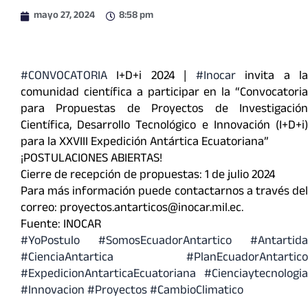
mayo 27, 2024
8:58 pm
#CONVOCATORIA
I+D+i 2024 |
#Inocar
invita a l
comunidad científica a participar en la “Convocatoria
para Propuestas de Proyectos de Investigación
Científica, Desarrollo Tecnológico e Innovación (I+D+i)
para la XXVIII Expedición Antártica Ecuatoriana”
¡POSTULACIONES ABIERTAS!
Cierre de recepción de propuestas: 1 de julio 2024
Para más información puede contactarnos a través del
correo:
proyectos.antarticos@inocar.mil.ec
.
Fuente: INOCAR
#YoPostulo
#SomosEcuadorAntartico
#Antartida
#CienciaAntartica
#PlanEcuadorAntartico
#ExpedicionAntarticaEcuatoriana
#Cienciaytecnologia
#Innovacion
#Proyectos
#CambioClimatico