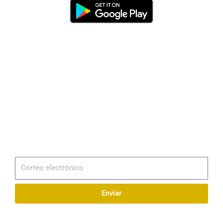
Dirección
Av. 25 de Julio – Base Naval Sur
Teléfonos
0994209939
Email
info@radionaval.com.ec
Suscribirme
Correo
electrónico
Enviar