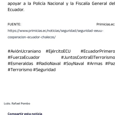
apoyar a la Policía Nacional y la Fiscalía General del
Ecuador.
FUENTE: Primicias.ec:
https://www.primicias.ec/noticias/seguridad/seguridad-eeuu-
cooperacion-ecuador-chalecos/
#AviónUcraniano #EjércitoECU #EcuadorPrimero
#FuerzaEcuador #JuntosContraElTerrorismo
#Esmeraldas #RadioNaval #SoyNaval #Armas #Paz
#Terrorismo #Seguridad
Lcdo. Rafael Pombo
Compartir esta noticia