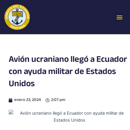
Ir
al
Me
contenido
Avión ucraniano llegó a Ecuador
con ayuda militar de Estados
Unidos
enero 23, 2024
2:07 pm