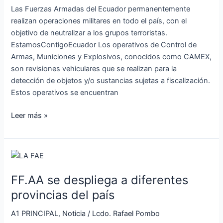
Las Fuerzas Armadas del Ecuador permanentemente
realizan operaciones militares en todo el país, con el
objetivo de neutralizar a los grupos terroristas.
EstamosContigoEcuador Los operativos de Control de
Armas, Municiones y Explosivos, conocidos como CAMEX,
son revisiones vehiculares que se realizan para la
detección de objetos y/o sustancias sujetas a fiscalización.
Estos operativos se encuentran
Leer más »
FF.AA
se
FF.AA se despliega a diferentes
despliega
a
provincias del país
diferentes
A1 PRINCIPAL
,
Noticia
/
Lcdo. Rafael Pombo
provincias