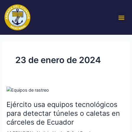
Ir
al
Me
contenido
23 de enero de 2024
Ejército
usa
Ejército usa equipos tecnológicos
equipos
tecnológicos
para detectar túneles o caletas en
para
cárceles de Ecuador
detectar