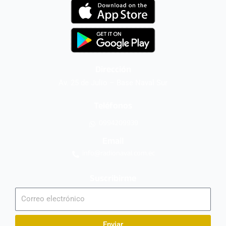
Dirección
Av. 25 de Julio – Base Naval Sur
Teléfonos
0994209939
Email
info@radionaval.com.ec
Suscribirme
Correo
electrónico
Enviar