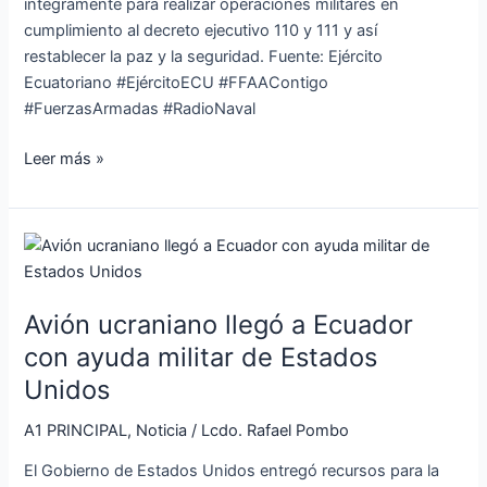
íntegramente para realizar operaciones militares en
cumplimiento al decreto ejecutivo 110 y 111 y así
restablecer la paz y la seguridad. Fuente: Ejército
Ecuatoriano #EjércitoECU #FFAAContigo
#FuerzasArmadas #RadioNaval
Leer más »
Avión
ucraniano
llegó
Avión ucraniano llegó a Ecuador
a
Ecuador
con ayuda militar de Estados
con
Unidos
ayuda
militar
A1 PRINCIPAL
,
Noticia
/
Lcdo. Rafael Pombo
de
El Gobierno de Estados Unidos entregó recursos para la
Estados