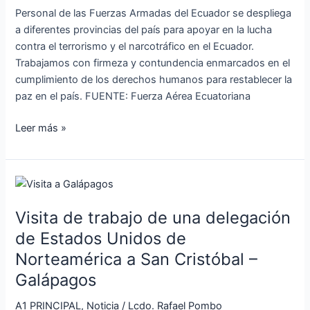
del
Personal de las Fuerzas Armadas del Ecuador se despliega
país
a diferentes provincias del país para apoyar en la lucha
contra el terrorismo y el narcotráfico en el Ecuador.
Trabajamos con firmeza y contundencia enmarcados en el
cumplimiento de los derechos humanos para restablecer la
paz en el país. FUENTE: Fuerza Aérea Ecuatoriana
Leer más »
Visita
de
Visita de trabajo de una delegación
trabajo
de
de Estados Unidos de
una
Norteamérica a San Cristóbal –
delegación
Galápagos
de
Estados
A1 PRINCIPAL
,
Noticia
/
Lcdo. Rafael Pombo