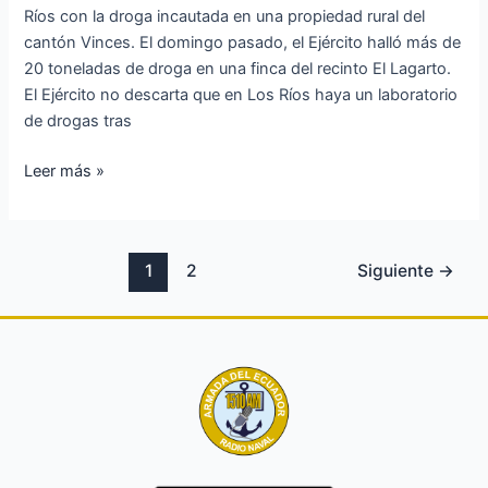
Ríos con la droga incautada en una propiedad rural del
otras
cantón Vinces. El domingo pasado, el Ejército halló más de
propiedades
20 toneladas de droga en una finca del recinto El Lagarto.
en
El Ejército no descarta que en Los Ríos haya un laboratorio
la
de drogas tras
zona,
según
Leer más »
FF.
AA.
1
2
Siguiente
→