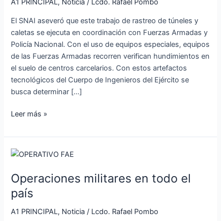
túneles
A1 PRINCIPAL
,
Noticia
/
Lcdo. Rafael Pombo
o
El SNAI aseveró que este trabajo de rastreo de túneles y
caletas
caletas se ejecuta en coordinación con Fuerzas Armadas y
en
Policía Nacional. Con el uso de equipos especiales, equipos
cárceles
de las Fuerzas Armadas recorren verifican hundimientos en
de
el suelo de centros carcelarios. Con estos artefactos
Ecuador
tecnológicos del Cuerpo de Ingenieros del Ejército se
busca determinar […]
Leer más »
Operaciones
militares
Operaciones militares en todo el
en
todo
país
el
A1 PRINCIPAL
,
Noticia
/
Lcdo. Rafael Pombo
país