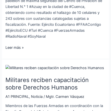
pabellón de máxima seguridad del Centro de Privación de
Libertad N.° 1 #Azuay en la ciudad de #Cuenca,
obteniendo como resultado el hallazgo de 10 celulares y
243 sobres con sustancias catalogadas sujetas a
fiscalización. Fuente: Ejército Ecuatoriano #FFAAContigo
#EjércitoECU #Turi #Cuenca #FuerzasArmadas
#RadioNaval #SoyNaval
Leer más »
Militares
reciben
Militares reciben capacitación
capacitación
sobre
sobre Derechos Humanos
Derechos
A1 PRINCIPAL
,
Noticia
/
Mgtr. Carmen Vásquez
Humanos
Miembros de las Fuerzas Armadas en coordinación con la