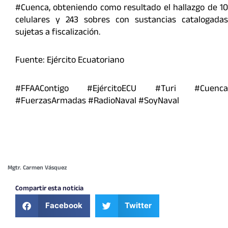
#Cuenca, obteniendo como resultado el hallazgo de 10
celulares y 243 sobres con sustancias catalogadas
sujetas a fiscalización.
Fuente: Ejército Ecuatoriano
#FFAAContigo #EjércitoECU #Turi #Cuenca
#FuerzasArmadas #RadioNaval #SoyNaval
Mgtr. Carmen Vásquez
Compartir esta noticia
Facebook
Twitter