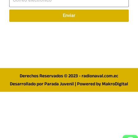
electrónico
Enviar
Síguenos en redes
F
I
T
a
n
w
c
s
i
e
t
t
Derechos Reservados © 2023 - radionaval.com.ec
b
a
t
Desarrollado por
Parada Juvenil
| Powered by
MakroDigital
o
g
e
o
r
r
k
a
m