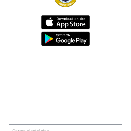
Dirección
Av. 25 de Julio – Base Naval Sur
Teléfonos
0994209939
Email
info@radionaval.com.ec
Suscribirme
Correo