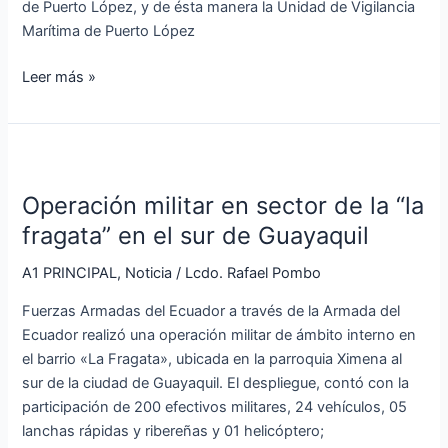
de Puerto López, y de ésta manera la Unidad de Vigilancia
Marítima de Puerto López
Leer más »
Operación
militar
Operación militar en sector de la “la
en
sector
fragata” en el sur de Guayaquil
de
A1 PRINCIPAL
,
Noticia
/
Lcdo. Rafael Pombo
la
“la
Fuerzas Armadas del Ecuador a través de la Armada del
fragata”
Ecuador realizó una operación militar de ámbito interno en
en
el barrio «La Fragata», ubicada en la parroquia Ximena al
el
sur de la ciudad de Guayaquil. El despliegue, contó con la
sur
participación de 200 efectivos militares, 24 vehículos, 05
de
lanchas rápidas y ribereñas y 01 helicóptero;
Guayaquil