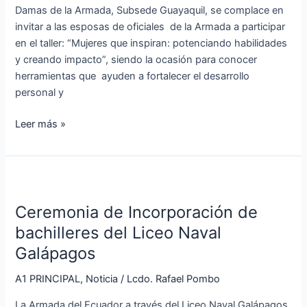
impacto”
Damas de la Armada, Subsede Guayaquil, se complace en
invitar a las esposas de oficiales de la Armada a participar
en el taller: “Mujeres que inspiran: potenciando habilidades
y creando impacto”, siendo la ocasión para conocer
herramientas que ayuden a fortalecer el desarrollo
personal y
Leer más »
Ceremonia
de
Ceremonia de Incorporación de
Incorporación
de
bachilleres del Liceo Naval
bachilleres
Galápagos
del
Liceo
A1 PRINCIPAL
,
Noticia
/
Lcdo. Rafael Pombo
Naval
La Armada del Ecuador a través del Liceo Naval Galápagos