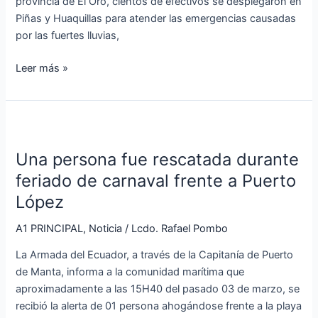
provincia de El Oro, cientos de efectivos se desplegaron en
Piñas y Huaquillas para atender las emergencias causadas
por las fuertes lluvias,
Leer más »
Una
persona
Una persona fue rescatada durante
fue
rescatada
feriado de carnaval frente a Puerto
durante
López
feriado
de
A1 PRINCIPAL
,
Noticia
/
Lcdo. Rafael Pombo
carnaval
La Armada del Ecuador, a través de la Capitanía de Puerto
frente
de Manta, informa a la comunidad marítima que
a
aproximadamente a las 15H40 del pasado 03 de marzo, se
Puerto
recibió la alerta de 01 persona ahogándose frente a la playa
López