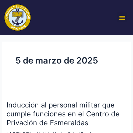
Ir
al
Me
contenido
5 de marzo de 2025
Inducción
al
Inducción al personal militar que
personal
militar
cumple funciones en el Centro de
que
Privación de Esmeraldas
cumple