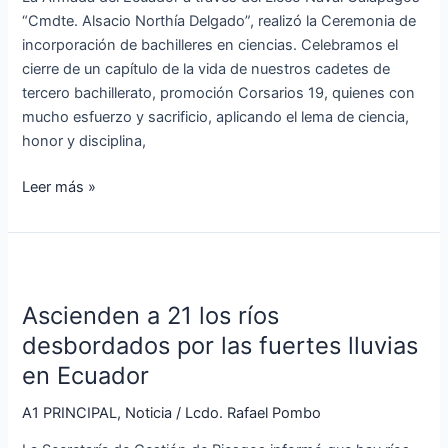
Galápagos
“Cmdte. Alsacio Northía Delgado”, realizó la Ceremonia de
incorporación de bachilleres en ciencias. Celebramos el
cierre de un capítulo de la vida de nuestros cadetes de
tercero bachillerato, promoción Corsarios 19, quienes con
mucho esfuerzo y sacrificio, aplicando el lema de ciencia,
honor y disciplina,
Leer más »
Ascienden
a
Ascienden a 21 los ríos
21
los
desbordados por las fuertes lluvias
ríos
en Ecuador
desbordados
por
A1 PRINCIPAL
,
Noticia
/
Lcdo. Rafael Pombo
las