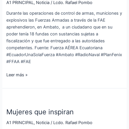
su
A1 PRINCIPAL
,
Noticia
/
Lcdo. Rafael Pombo
poder
Durante las operaciones de control de armas, municiones y
tenía
explosivos las Fuerzas Armadas a través de la FAE
18
aprehendieron, en Ambato, a un ciudadano que en su
fundas
poder tenía 18 fundas con sustancias sujetas a
con
fiscalización y que fue entregado a las autoridades
SCSF
competentes. Fuente: Fuerza AÉREA Ecuatoriana
#EcuadorUnaSolaFuerza #Ambato #RadioNaval #PlanFenix
#FFAA #FAE
Leer más »
Mujeres
que
Mujeres que inspiran
inspiran
A1 PRINCIPAL
,
Noticia
/
Lcdo. Rafael Pombo