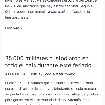
invierno es Manabí. Allí se concentra el 67,5 % del total de
intensas
los 73.686 afectados que hay a nivel nacional. Según el
último reporte que maneja la Secretaría de Gestión de
Riesgos, hasta
Leer más »
35.000
militares
35.000 militares custodiaron en
custodiaron
en
todo el país durante este feriado
todo
A1 PRINCIPAL
,
Noticia
/
Lcdo. Rafael Pombo
el
país
Fueron 35.000 militares que patrullaron a nivel nacional
durante
durante el feriado de carnaval, brindando de esta manera
este
seguridad en zonas turísticas, puntos estratégicos y calles
feriado
para garantizar el bienestar ciudadano. Además, en la