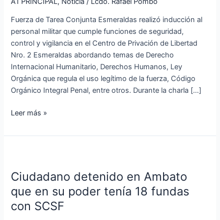
funciones
A1 PRINCIPAL
,
Noticia
/
Lcdo. Rafael Pombo
en
Fuerza de Tarea Conjunta Esmeraldas realizó inducción al
el
personal militar que cumple funciones de seguridad,
Centro
control y vigilancia en el Centro de Privación de Libertad
de
Nro. 2 Esmeraldas abordando temas de Derecho
Privación
Internacional Humanitario, Derechos Humanos, Ley
de
Orgánica que regula el uso legítimo de la fuerza, Código
Esmeraldas
Orgánico Integral Penal, entre otros. Durante la charla […]
Leer más »
Ciudadano
detenido
Ciudadano detenido en Ambato
en
Ambato
que en su poder tenía 18 fundas
que
con SCSF
en