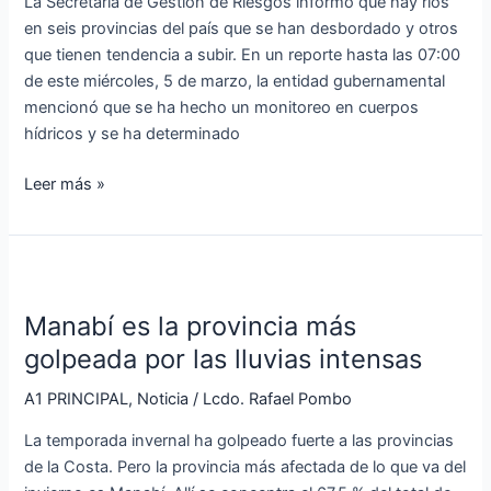
La Secretaría de Gestión de Riesgos informó que hay ríos
fuertes
en seis provincias del país que se han desbordado y otros
lluvias
que tienen tendencia a subir. En un reporte hasta las 07:00
en
de este miércoles, 5 de marzo, la entidad gubernamental
Ecuador
mencionó que se ha hecho un monitoreo en cuerpos
hídricos y se ha determinado
Leer más »
Manabí
es
Manabí es la provincia más
la
provincia
golpeada por las lluvias intensas
más
A1 PRINCIPAL
,
Noticia
/
Lcdo. Rafael Pombo
golpeada
por
La temporada invernal ha golpeado fuerte a las provincias
las
de la Costa. Pero la provincia más afectada de lo que va del
lluvias