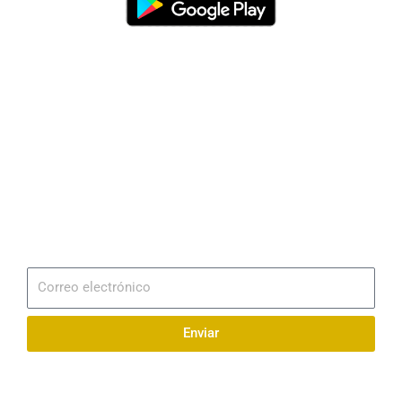
Dirección
Av. 25 de Julio – Base Naval Sur
Teléfonos
0994209939
Email
info@radionaval.com.ec
Suscribirme
Correo
electrónico
Enviar