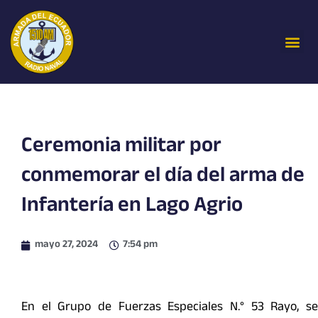
Ir
al
Me
contenido
Ceremonia militar por
conmemorar el día del arma de
Infantería en Lago Agrio
mayo 27, 2024
7:54 pm
En el Grupo de Fuerzas Especiales N.° 53 Rayo, se