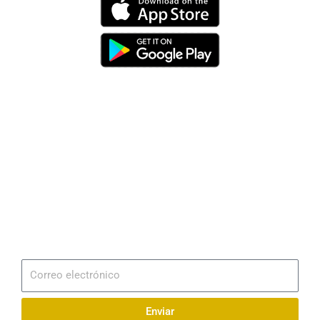
Dirección
Av. 25 de Julio – Base Naval Sur
Teléfonos
0994209939
Email
info@radionaval.com.ec
Suscribirme
Correo
electrónico
Enviar